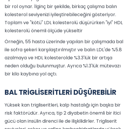
bir rol oynar. İlginç bir şekilde, birkaç çalışma balın
kolesterol seviyenizi iyileştirebileceğini gösteriyor.
Toplam ve "kötü" LDL kolesterolü düşürürken "iyi" HDL
kolesterolü önemli ölçüde yükseltir
Örneğin, 55 hasta üzerinde yapılan bir çalışmada bal
ile sofra şekeri karşılaştırılmıştır ve balın LDL'de %5.8
azalmaya ve HDL kolesterolde %3.3'lük bir artışa
neden olduğu bulunmuştur. Ayrıca %1.3'lük mütevazı
bir kilo kaybına yol açtı.
BAL TRİGLİSERİTLERİ DÜŞÜREBİLİR
Yüksek kan trigliseritleri, kalp hastalığı için başka bir
risk faktörüdür. Ayrıca, tip 2 diyabetin önemli bir itici
gücü olan insülin direnci ile de ilişkilidirler. Trigliserit