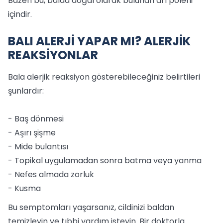
Bazen bu, balda doğal olarak bulunan arı poleni
içindir.
BALI ALERJİ YAPAR MI? ALERJİK
REAKSİYONLAR
Bala alerjik reaksiyon gösterebileceğiniz belirtileri
şunlardır:
- Baş dönmesi
- Aşırı şişme
- Mide bulantısı
- Topikal uygulamadan sonra batma veya yanma
- Nefes almada zorluk
- Kusma
Bu semptomları yaşarsanız, cildinizi baldan
temizleyin ve tıbbi yardım isteyin. Bir doktorla