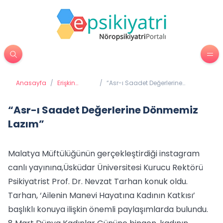
Anasayfa
/
Erişkin
/
“Asr-ı Saadet Değerlerine
Psikiyatrisi
Dönmemiz Lazım”
“Asr-ı Saadet Değerlerine Dönmemiz
Lazım”
Malatya Müftülüğünün gerçekleştirdiği instagram
canlı yayınına,Üsküdar Üniversitesi Kurucu Rektörü
Psikiyatrist Prof. Dr. Nevzat Tarhan konuk oldu.
Tarhan, ‘Ailenin Manevi Hayatına Kadının Katkısı’
başlıklı konuya ilişkin önemli paylaşımlarda bulundu.