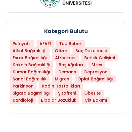
Kategori Bulutu
Psikiyatri
AFAZİ
Tüp Bebek
Alkol Bağımlılığı
Otizm
Saç Dökülmesi
Esrar Bağımlılığı
Alzheimer
Bebek Gelişimi
Kokain Bağımlılığı
Baş Ağrıları
Stres
Kumar Bağımlılığı
Demans
Depresyon
Sanal Bağımlılık
Migren
Opiat Bağımlılığı
Parkinson
Kadın Hastalıkları
Sigara Bağımlılığı
Şizofreni
Obezite
Kardioloji
Bipolar Bozukluk
Cilt Bakımı