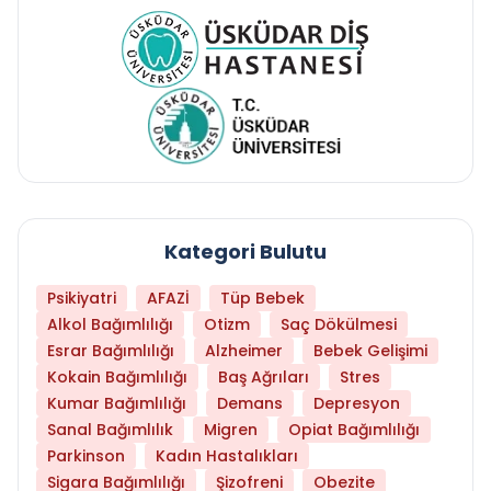
Kategori Bulutu
Psikiyatri
AFAZİ
Tüp Bebek
Alkol Bağımlılığı
Otizm
Saç Dökülmesi
Esrar Bağımlılığı
Alzheimer
Bebek Gelişimi
Kokain Bağımlılığı
Baş Ağrıları
Stres
Kumar Bağımlılığı
Demans
Depresyon
Sanal Bağımlılık
Migren
Opiat Bağımlılığı
Parkinson
Kadın Hastalıkları
Sigara Bağımlılığı
Şizofreni
Obezite