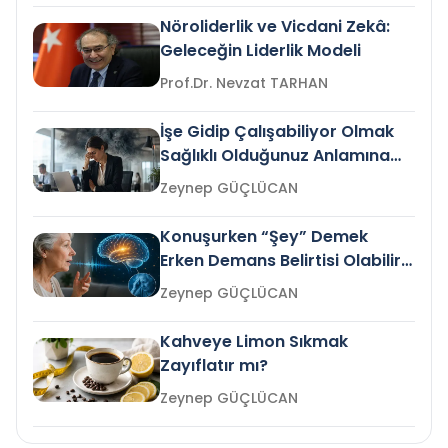
Nöroliderlik ve Vicdani Zekâ:
Geleceğin Liderlik Modeli
Prof.Dr. Nevzat TARHAN
İşe Gidip Çalışabiliyor Olmak
Sağlıklı Olduğunuz Anlamına
Gelir mi?
Zeynep GÜÇLÜCAN
Konuşurken “Şey” Demek
Erken Demans Belirtisi Olabilir
mi?
Zeynep GÜÇLÜCAN
Kahveye Limon Sıkmak
Zayıflatır mı?
Zeynep GÜÇLÜCAN