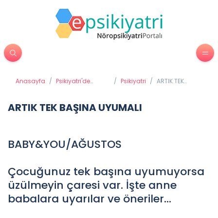
Anasayfa
/
Psikiyatri'de
/
Psikiyatri
/
ARTIK TEK
Tedavi Yöntemleri
BAŞINA
UYUMALI
ARTIK TEK BAŞINA UYUMALI
BABY&YOU/AĞUSTOS
Çocuğunuz tek başına uyumuyorsa
üzülmeyin çaresi var. İşte anne
babalara uyarılar ve öneriler...