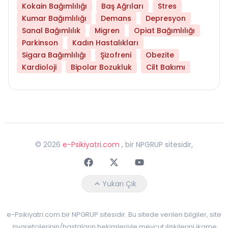
Kokain Bağımlılığı
Baş Ağrıları
Stres
Kumar Bağımlılığı
Demans
Depresyon
Sanal Bağımlılık
Migren
Opiat Bağımlılığı
Parkinson
Kadın Hastalıkları
Sigara Bağımlılığı
Şizofreni
Obezite
Kardioloji
Bipolar Bozukluk
Cilt Bakımı
©
2026
e-Psikiyatri.com
, bir NPGRUP sitesidir,
Faceebok
Twitter
Youtube
Yukarı Çık
e-Psikiyatri.com bir NPGRUP sitesidir. Bu sitede verilen bilgiler, site
ziyaretçilerinin/hastaların hekimleriyle mevcut ilişkilerini ikame