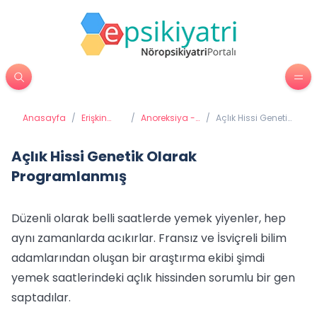
Anasayfa
/
Erişkin
/
Anoreksiya -
/
Açlık Hissi Genetik
Psikiyatrisi
Yeme
Olarak
Bozuklukları
Programlanmış
Açlık Hissi Genetik Olarak
Programlanmış
Düzenli olarak belli saatlerde yemek yiyenler, hep
aynı zamanlarda acıkırlar. Fransız ve İsviçreli bilim
adamlarından oluşan bir araştırma ekibi şimdi
yemek saatlerindeki açlık hissinden sorumlu bir gen
saptadılar.