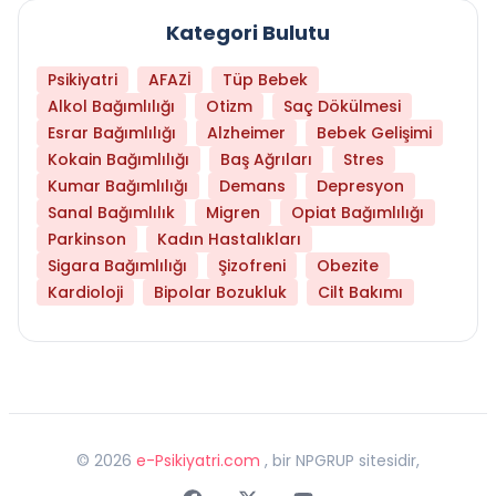
Kategori Bulutu
Psikiyatri
AFAZİ
Tüp Bebek
Alkol Bağımlılığı
Otizm
Saç Dökülmesi
Esrar Bağımlılığı
Alzheimer
Bebek Gelişimi
Kokain Bağımlılığı
Baş Ağrıları
Stres
Kumar Bağımlılığı
Demans
Depresyon
Sanal Bağımlılık
Migren
Opiat Bağımlılığı
Parkinson
Kadın Hastalıkları
Sigara Bağımlılığı
Şizofreni
Obezite
Kardioloji
Bipolar Bozukluk
Cilt Bakımı
©
2026
e-Psikiyatri.com
, bir NPGRUP sitesidir,