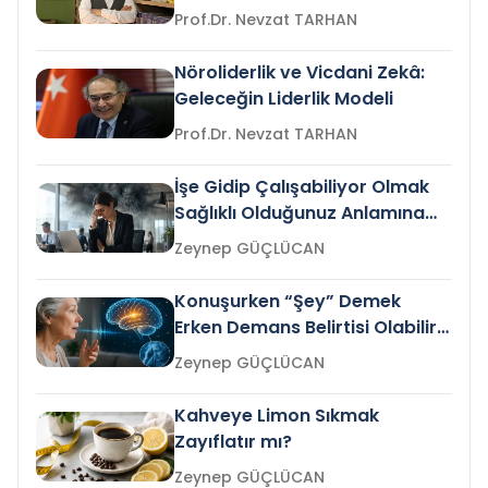
Prof.Dr. Nevzat TARHAN
Nöroliderlik ve Vicdani Zekâ:
Geleceğin Liderlik Modeli
Prof.Dr. Nevzat TARHAN
İşe Gidip Çalışabiliyor Olmak
Sağlıklı Olduğunuz Anlamına
Gelir mi?
Zeynep GÜÇLÜCAN
Konuşurken “Şey” Demek
Erken Demans Belirtisi Olabilir
mi?
Zeynep GÜÇLÜCAN
Kahveye Limon Sıkmak
Zayıflatır mı?
Zeynep GÜÇLÜCAN