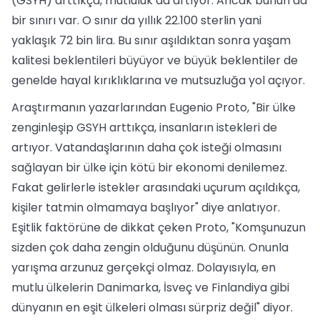
(GSYH) arttıkça, mutluluk da artıyor. Ancak bunun da
bir sınırı var. O sınır da yıllık 22.100 sterlin yani
yaklaşık 72 bin lira. Bu sınır aşıldıktan sonra yaşam
kalitesi beklentileri büyüyor ve büyük beklentiler de
genelde hayal kırıklıklarına ve mutsuzluğa yol açıyor.
Araştırmanın yazarlarından Eugenio Proto, "Bir ülke
zenginleşip GSYH arttıkça, insanların istekleri de
artıyor. Vatandaşlarının daha çok isteği olmasını
sağlayan bir ülke için kötü bir ekonomi denilemez.
Fakat gelirlerle istekler arasındaki uçurum açıldıkça,
kişiler tatmin olmamaya başlıyor" diye anlatıyor.
Eşitlik faktörüne de dikkat çeken Proto, "Komşunuzun
sizden çok daha zengin olduğunu düşünün. Onunla
yarışma arzunuz gerçekçi olmaz. Dolayısıyla, en
mutlu ülkelerin Danimarka, İsveç ve Finlandiya gibi
dünyanın en eşit ülkeleri olması sürpriz değil" diyor.