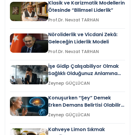
Klasik ve Karizmatik Modellerin
Ötesinde “Bilimsel Liderlik”
Prof.Dr. Nevzat TARHAN
Nöroliderlik ve Vicdani Zekâ:
Geleceğin Liderlik Modeli
Prof.Dr. Nevzat TARHAN
İşe Gidip Çalışabiliyor Olmak
Sağlıklı Olduğunuz Anlamına
Gelir mi?
Zeynep GÜÇLÜCAN
Konuşurken “Şey” Demek
Erken Demans Belirtisi Olabilir
mi?
Zeynep GÜÇLÜCAN
Kahveye Limon Sıkmak