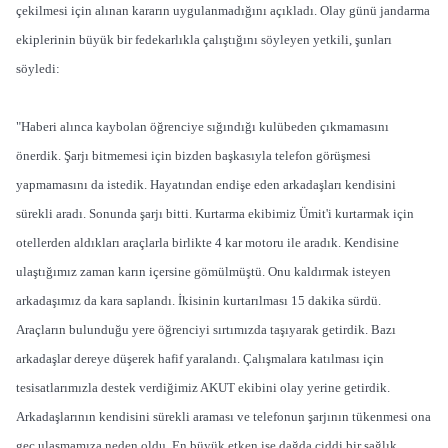
çekilmesi için alınan kararın uygulanmadığını açıkladı. Olay günü jandarma
ekiplerinin büyük bir fedekarlıkla çalıştığını söyleyen yetkili, şunları
söyledi:
"Haberi alınca kaybolan öğrenciye sığındığı kulübeden çıkmamasını
önerdik. Şarjı bitmemesi için bizden başkasıyla telefon görüşmesi
yapmamasını da istedik. Hayatından endişe eden arkadaşları kendisini
sürekli aradı. Sonunda şarjı bitti. Kurtarma ekibimiz Ümit'i kurtarmak için
otellerden aldıkları araçlarla birlikte 4 kar motoru ile aradık. Kendisine
ulaştığımız zaman karın içersine gömülmüştü. Onu kaldırmak isteyen
arkadaşımız da kara saplandı. İkisinin kurtarılması 15 dakika sürdü.
Araçların bulunduğu yere öğrenciyi sırtımızda taşıyarak getirdik. Bazı
arkadaşlar dereye düşerek hafif yaralandı. Çalışmalara katılması için
tesisatlarımızla destek verdiğimiz AKUT ekibini olay yerine getirdik.
Arkadaşlarının kendisini sürekli araması ve telefonun şarjının tükenmesi ona
geç ulaşmamıza neden oldu. En büyük etken ise dağda ciddi bir sağlık