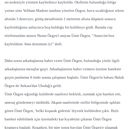
sis nedeniyle yönünü kaybedince kayboldu. Otellerin bulunduğu bölge
yerine siste Volfram Madeni tarafına yönelen Özgen, hava sıcaklığının sıfırın
altında 3 dereceye, görüş mesafesinin 1 metrenin altına düşmesi sonucu
kaybolduğunu anlayınca boş bulduğu bir kulübeye girdi. Burada cep
telefonundan annesi Nuran Özgen'i arayan Ümit Özgen, “Annecim ben
kayboldum. Ama durumum iyi” dedi.
Daha sonra arkadaşlarına haber veren Ümit Özgen, bulunduğu yönle ilgili
arkadaşlarına mesajlar geçti. Arkadaşlarının haber vermesi üzerine harekete
geçen jandarma 4 timle arama çalışması başlattı. Ümit Özgen'in babası Haluk
Özgen de Ankara'dan Uludağ'a geldi.
Ümit Özgen sığındığı kulübede saatlerce bekledi, ısınmak için hareket etti,
amesaj göndermeyi sürdürdü. Akşam saatlerinde oteller bölgesinde ışıkları
gören Ümit Özgen, ‘belki koşarak giderim’ diyerek kulübeden çıktı. Hızlı
hareket edebilmek için üzerindeki kar kıyafetini çıkaran Ümit Özgen
koşmaya başladı. Koşarken, bir süre sonra bayılan Ümit Özgen'e ulaşmak