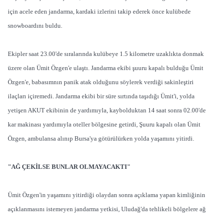
için acele eden jandarma, kardaki izlerini takip ederek önce kulübede
snowboardını buldu.
Ekipler saat 23.00'de sıralarında kulübeye 1.5 kilometre uzaklıkta donmak
üzere olan Ümit Özgen'e ulaştı. Jandarma ekibi şuuru kapalı bulduğu Ümit
Özgen'e, babasımnın panik atak olduğunu söylerek verdiği sakinleştiri
ilaçları içiremedi. Jandarma ekibi bir süre sırtında taşıdığı Ümit'i, yolda
yetişen AKUT ekibinin de yardımıyla, kaybolduktan 14 saat sonra 02.00'de
kar makinası yardımıyla oteller bölgesine getirdi, Şuuru kapalı olan Ümit
Özgen, ambulansa alınıp Bursa'ya götürülürken yolda yaşamını yitirdi.
"AĞ ÇEKİLSE BUNLAR OLMAYACAKTI"
Ümit Özgen'in yaşamını yitirdiği olaydan sonra açıklama yapan kimliğinin
açıklanmasını istemeyen jandarma yetkisi, Uludağ'da tehlikeli bölgelere ağ