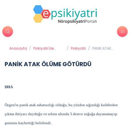
Anasayfa
/
Psikiyatri'de
/
Psikiyatri
/
PANİK ATAK
Tedavi
ÖLÜME
Yöntemleri
GÖTÜRDÜ
PANİK ATAK ÖLÜME GÖTÜRDÜ
DHA
Özgen'in panik atak rahatsızlığı olduğu, bu yüzden sığındığı kulübeden
çıkma ihtiyacı duyduğu ve sıfırın altında 3 derece soğuğa dayanamayıp
şuurunu kaybettiği belirlendi.