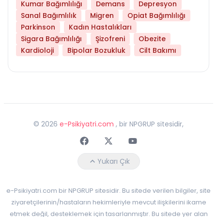
Kumar Bağımlılığı
Demans
Depresyon
Sanal Bağımlılık
Migren
Opiat Bağımlılığı
Parkinson
Kadın Hastalıkları
Sigara Bağımlılığı
Şizofreni
Obezite
Kardioloji
Bipolar Bozukluk
Cilt Bakımı
©
2026
e-Psikiyatri.com
, bir NPGRUP sitesidir,
Faceebok
Twitter
Youtube
Yukarı Çık
e-Psikiyatri.com bir NPGRUP sitesidir. Bu sitede verilen bilgiler, site
ziyaretçilerinin/hastaların hekimleriyle mevcut ilişkilerini ikame
etmek değil, desteklemek için tasarlanmıştır. Bu sitede yer alan