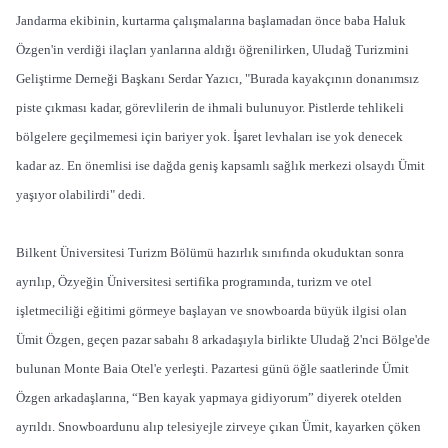
Jandarma ekibinin, kurtarma çalışmalarına başlamadan önce baba Haluk
Özgen'in verdiği ilaçları yanlarına aldığı öğrenilirken, Uludağ Turizmini
Geliştirme Derneği Başkanı Serdar Yazıcı, "Burada kayakçının donanımsız
piste çıkması kadar, görevlilerin de ihmali bulunuyor. Pistlerde tehlikeli
bölgelere geçilmemesi için bariyer yok. İşaret levhaları ise yok denecek
kadar az. En önemlisi ise dağda geniş kapsamlı sağlık merkezi olsaydı Ümit
yaşıyor olabilirdi" dedi.
Bilkent Üniversitesi Turizm Bölümü hazırlık sınıfında okuduktan sonra
ayrılıp, Özyeğin Üniversitesi sertifika programında, turizm ve otel
işletmeciliği eğitimi görmeye başlayan ve snowboarda büyük ilgisi olan
Ümit Özgen, geçen pazar sabahı 8 arkadaşıyla birlikte Uludağ 2'nci Bölge'de
bulunan Monte Baia Otel'e yerleşti. Pazartesi günü öğle saatlerinde Ümit
Özgen arkadaşlarına, “Ben kayak yapmaya gidiyorum” diyerek otelden
ayrıldı. Snowboardunu alıp telesiyejle zirveye çıkan Ümit, kayarken çöken