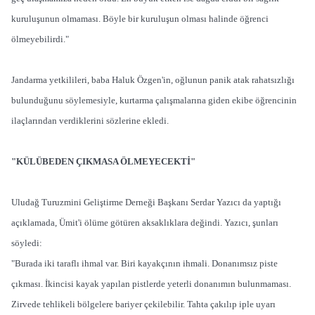
kuruluşunun olmaması. Böyle bir kuruluşun olması halinde öğrenci
ölmeyebilirdi."
Jandarma yetkilileri, baba Haluk Özgen'in, oğlunun panik atak rahatsızlığı
bulunduğunu söylemesiyle, kurtarma çalışmalarına giden ekibe öğrencinin
ilaçlarından verdiklerini sözlerine ekledi.
"KÜLÜBEDEN ÇIKMASA ÖLMEYECEKTİ"
Uludağ Turuzmini Geliştirme Derneği Başkanı Serdar Yazıcı da yaptığı
açıklamada, Ümit'i ölüme götüren aksaklıklara değindi. Yazıcı, şunları
söyledi:
"Burada iki taraflı ihmal var. Biri kayakçının ihmali. Donanımsız piste
çıkması. İkincisi kayak yapılan pistlerde yeterli donanımın bulunmaması.
Zirvede tehlikeli bölgelere bariyer çekilebilir. Tahta çakılıp iple uyarı