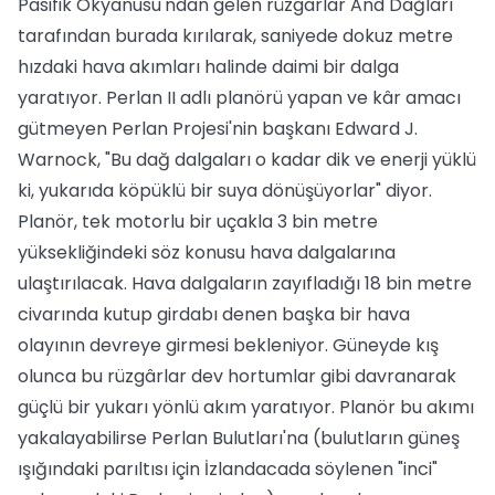
Pasifik Okyanusu'ndan gelen rüzgârlar And Dağları
tarafından burada kırılarak, saniyede dokuz metre
hızdaki hava akımları halinde daimi bir dalga
yaratıyor. Perlan II adlı planörü yapan ve kâr amacı
gütmeyen Perlan Projesi'nin başkanı Edward J.
Warnock, "Bu dağ dalgaları o kadar dik ve enerji yüklü
ki, yukarıda köpüklü bir suya dönüşüyorlar" diyor.
Planör, tek motorlu bir uçakla 3 bin metre
yüksekliğindeki söz konusu hava dalgalarına
ulaştırılacak. Hava dalgaların zayıfladığı 18 bin metre
civarında kutup girdabı denen başka bir hava
olayının devreye girmesi bekleniyor. Güneyde kış
olunca bu rüzgârlar dev hortumlar gibi davranarak
güçlü bir yukarı yönlü akım yaratıyor. Planör bu akımı
yakalayabilirse Perlan Bulutları'na (bulutların güneş
ışığındaki parıltısı için İzlandacada söylenen "inci"