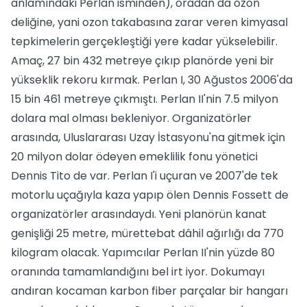
anlamındaki Perlan isminden), oradan da ozon
deliğine, yani ozon takabasına zarar veren kimyasal
tepkimelerin gerçekleştiği yere kadar yükselebilir.
Amaç, 27 bin 432 metreye çıkıp planörde yeni bir
yükseklik rekoru kırmak. Perlan I, 30 Ağustos 2006'da
15 bin 461 metreye çıkmıştı. Perlan II'nin 7.5 milyon
dolara mal olması bekleniyor. Organizatörler
arasında, Uluslararası Uzay İstasyonu'na gitmek için
20 milyon dolar ödeyen emeklilik fonu yönetici
Dennis Tito de var. Perlan I'i uçuran ve 2007'de tek
motorlu uçağıyla kaza yapıp ölen Dennis Fossett de
organizatörler arasındaydı. Yeni planörün kanat
genişliği 25 metre, mürettebat dâhil ağırlığı da 770
kilogram olacak. Yapımcılar Perlan II'nin yüzde 80
oranında tamamlandığını bel irt iyor. Dokumayı
andıran kocaman karbon fiber parçalar bir hangarı