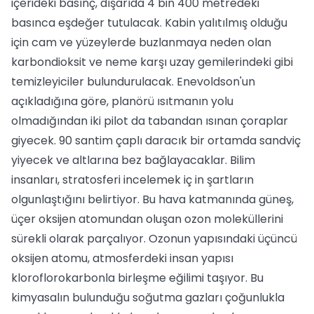
içerideki basınç, dışarıda 4 bin 400 metredeki
basınca eşdeğer tutulacak. Kabin yalıtılmış olduğu
için cam ve yüzeylerde buzlanmaya neden olan
karbondioksit ve neme karşı uzay gemilerindeki gibi
temizleyiciler bulundurulacak. Enevoldson'un
açıkladığına göre, planörü ısıtmanın yolu
olmadığından iki pilot da tabandan ısınan çoraplar
giyecek. 90 santim çaplı daracık bir ortamda sandviç
yiyecek ve altlarına bez bağlayacaklar. Bilim
insanları, stratosferi incelemek iç in şartların
olgunlaştığını belirtiyor. Bu hava katmanında güneş,
üçer oksijen atomundan oluşan ozon moleküllerini
sürekli olarak parçalıyor. Ozonun yapısındaki üçüncü
oksijen atomu, atmosferdeki insan yapısı
kloroflorokarbonla birleşme eğilimi taşıyor. Bu
kimyasalın bulunduğu soğutma gazları çoğunlukla