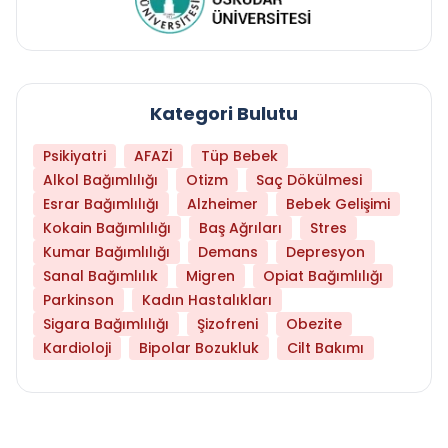
Kategori Bulutu
Psikiyatri
AFAZİ
Tüp Bebek
Alkol Bağımlılığı
Otizm
Saç Dökülmesi
Esrar Bağımlılığı
Alzheimer
Bebek Gelişimi
Kokain Bağımlılığı
Baş Ağrıları
Stres
Kumar Bağımlılığı
Demans
Depresyon
Sanal Bağımlılık
Migren
Opiat Bağımlılığı
Parkinson
Kadın Hastalıkları
Sigara Bağımlılığı
Şizofreni
Obezite
Kardioloji
Bipolar Bozukluk
Cilt Bakımı