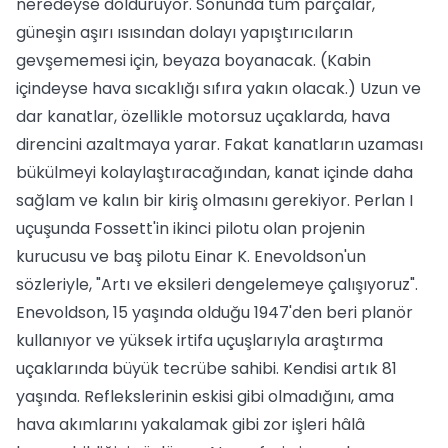
neredeyse dolduruyor. Sonunda tüm parçalar,
güneşin aşırı ısısından dolayı yapıştırıcıların
gevşememesi için, beyaza boyanacak. (Kabin
içindeyse hava sıcaklığı sıfıra yakın olacak.) Uzun ve
dar kanatlar, özellikle motorsuz uçaklarda, hava
direncini azaltmaya yarar. Fakat kanatların uzaması
bükülmeyi kolaylaştıracağından, kanat içinde daha
sağlam ve kalın bir kiriş olmasını gerekiyor. Perlan I
uçuşunda Fossett'in ikinci pilotu olan projenin
kurucusu ve baş pilotu Einar K. Enevoldson'un
sözleriyle, "Artı ve eksileri dengelemeye çalışıyoruz".
Enevoldson, 15 yaşında olduğu 1947'den beri planör
kullanıyor ve yüksek irtifa uçuşlarıyla araştırma
uçaklarında büyük tecrübe sahibi. Kendisi artık 81
yaşında. Reflekslerinin eskisi gibi olmadığını, ama
hava akımlarını yakalamak gibi zor işleri hâlâ