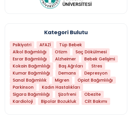
Kategori Bulutu
Psikiyatri
AFAZİ
Tüp Bebek
Alkol Bağımlılığı
Otizm
Saç Dökülmesi
Esrar Bağımlılığı
Alzheimer
Bebek Gelişimi
Kokain Bağımlılığı
Baş Ağrıları
Stres
Kumar Bağımlılığı
Demans
Depresyon
Sanal Bağımlılık
Migren
Opiat Bağımlılığı
Parkinson
Kadın Hastalıkları
Sigara Bağımlılığı
Şizofreni
Obezite
Kardioloji
Bipolar Bozukluk
Cilt Bakımı