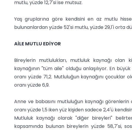
mutlu, yüzde 12,7'si ise mutsuz.
Yaş gruplarına göre kendisini en az mutlu hiss
bulunanlardan yüzde 52'si mutlu, yüzde 29,1'i orta dü
AİLE MUTLU EDİYOR
Bireylerin mutlulukları, mutluluk kaynağı olan 
kaynağının "tüm aile" olduğu anlaşılıyor. En büyü
oranı yüzde 71,2. Mutluluğun kaynağını çocuklar ol
oranı yüzde 6,9.
Anne ve babasını mutluluğun kaynağı görenlerin or
oranı yüzde 1,5 iken yüz kişiden sadece 2,4'ü kendisi
Mutluluk kaynağı olarak "diğer bireyleri" belirte
kapsamında bulunan bireylerin yüzde 58,7'si, so