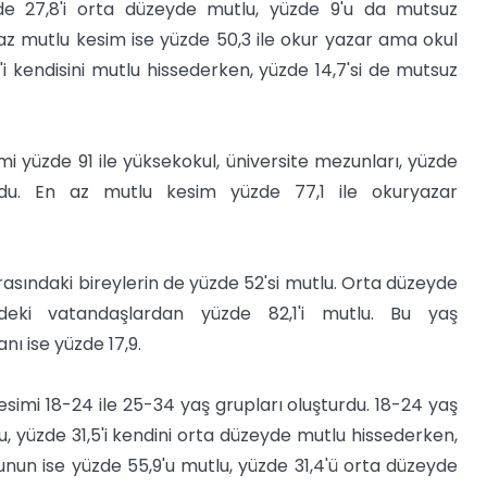
zde 27,8'i orta düzeyde mutlu, yüzde 9'u da mutsuz
z mutlu kesim ise yüzde 50,3 ile okur yazar ama okul
'i kendisini mutlu hissederken, yüzde 14,7'si de mutsuz
 yüzde 91 ile yüksekokul, üniversite mezunları, yüzde
urdu. En az mutlu kesim yüzde 77,1 ile okuryazar
rasındaki bireylerin de yüzde 52'si mutlu. Orta düzeyde
deki vatandaşlardan yüzde 82,1'i mutlu. Bu yaş
ı ise yüzde 17,9.
imi 18-24 ile 25-34 yaş grupları oluşturdu. 18-24 yaş
u, yüzde 31,5'i kendini orta düzeyde mutlu hissederken,
unun ise yüzde 55,9'u mutlu, yüzde 31,4'ü orta düzeyde