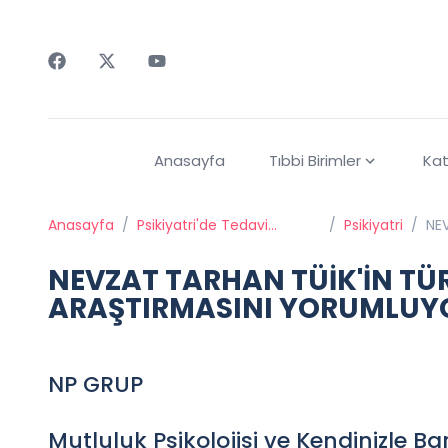
Faceebok
Twitter
Youtube
Anasayfa
Tıbbi Birimler
Kat
Anasayfa
/
Psikiyatri'de Tedavi
/
Psikiyatri
/
NE
Yöntemleri
YO
NEVZAT TARHAN TÜİK'İN TÜ
ARAŞTIRMASINI YORUMLUY
NP GRUP
Mutluluk Psikolojisi ve Kendinizle Ba