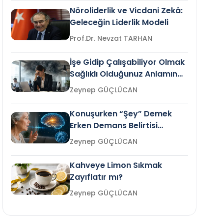
Nöroliderlik ve Vicdani Zekâ:
Geleceğin Liderlik Modeli
Prof.Dr. Nevzat TARHAN
İşe Gidip Çalışabiliyor Olmak
Sağlıklı Olduğunuz Anlamına
Gelir mi?
Zeynep GÜÇLÜCAN
Konuşurken “Şey” Demek
Erken Demans Belirtisi
Olabilir mi?
Zeynep GÜÇLÜCAN
Kahveye Limon Sıkmak
Zayıflatır mı?
Zeynep GÜÇLÜCAN