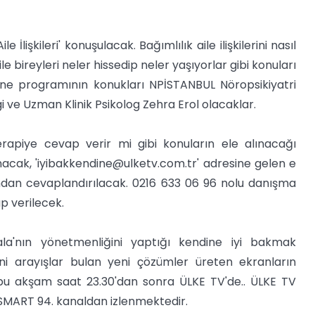
işkileri' konuşulacak. Bağımlılık aile ilişkilerini nasıl
e bireyleri neler hissedip neler yaşıyorlar gibi konuları
ine programının konukları NPİSTANBUL Nöropsikiyatri
i ve Uzman Klinik Psikolog Zehra Erol olacaklar.
terapiye cevap verir mi gibi konuların ele alınacağı
nacak, '
iyibakkendine@ulketv.com.tr
' adresine gelen e
ndan cevaplandırılacak. 0216 633 06 96 nolu danışma
p verilecek.
la'nın yönetmenliğini yaptığı kendine iyi bakmak
eni arayışlar bulan yeni çözümler üreten ekranların
 bu akşam saat 23.30'dan sonra ÜLKE TV'de.. ÜLKE TV
SMART 94. kanaldan izlenmektedir.