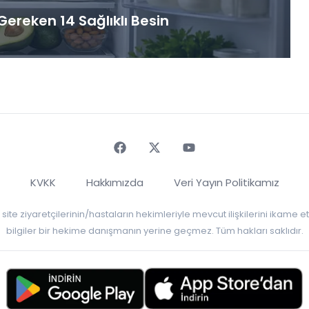
ereken 14 Sağlıklı Besin
Faceebok
Twitter
Youtube
KVKK
Hakkımızda
Veri Yayın Politikamız
r, site ziyaretçilerinin/hastaların hekimleriyle mevcut ilişkilerini ikame
bilgiler bir hekime danışmanın yerine geçmez. Tüm hakları saklıdır.