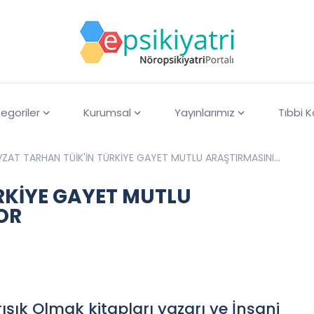
egoriler
Kurumsal
Yayınlarımız
Tıbbi 
VZAT TARHAN TÜİK'İN TÜRKİYE GAYET MUTLU ARAŞTIRMASINI
RUMLUYOR
RKİYE GAYET MUTLU
OR
rışık Olmak kitapları yazarı ve İnsani