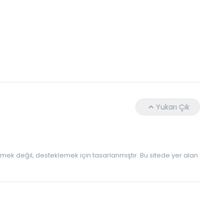
Hangi Yaşta Hangi Testi Yaptırmanız Gerekt
Yukarı Çık
 etmek değil, desteklemek için tasarlanmıştır. Bu sitede yer alan