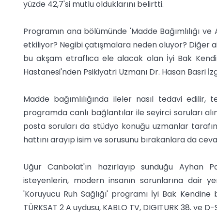
yüzde 42,7'si mutlu olduklarını belirtti.
Programın ana bölümünde 'Madde Bağımlılığı ve Aile İl
etkiliyor? Negibi çatışmalara neden oluyor? Diğer ail
bu akşam etraflıca ele alacak olan İyi Bak Kend
Hastanesi'nden Psikiyatri Uzmanı Dr. Hasan Basri İzg
Madde bağımlılığında ileler nasıl tedavi edilir, 
programda canlı bağlantılar ile seyirci soruları alı
posta soruları da stüdyo konuğu uzmanlar tarafı
hattını arayıp isim ve sorusunu bırakanlara da ceva
Uğur Canbolat'ın hazırlayıp sunduğu Ayhan Pa
isteyenlerin, modern insanın sorunlarına dair y
'Koruyucu Ruh Sağlığı' programı İyi Bak Kendine
TÜRKSAT 2 A uydusu, KABLO TV, DIGITURK 38. ve D-