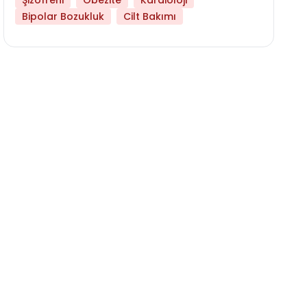
Şizofreni
Obezite
Kardioloji
Bipolar Bozukluk
Cilt Bakımı