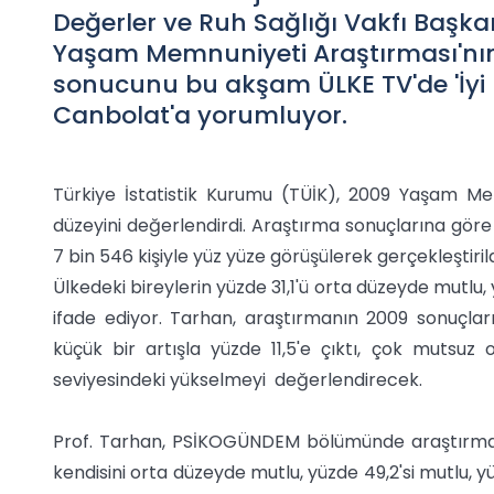
Değerler ve Ruh Sağlığı Vakfı Başkan
Yaşam Memnuniyeti Araştırması'nın
sonucunu bu akşam ÜLKE TV'de 'İyi
Canbolat'a yorumluyor.
Türkiye İstatistik Kurumu (TÜİK), 2009 Yaşam Me
düzeyini değerlendirdi. Araştırma sonuçlarına göre 
7 bin 546 kişiyle yüz yüze görüşülerek gerçekleştirild
Ülkedeki bireylerin yüzde 31,1'ü orta düzeyde mutlu,
ifade ediyor. Tarhan, araştırmanın 2009 sonuçlar
küçük bir artışla yüzde 11,5'e çıktı, çok mutsuz
seviyesindeki yükselmeyi değerlendirecek.
Prof. Tarhan, PSİKOGÜNDEM bölümünde araştırmanın
kendisini orta düzeyde mutlu, yüzde 49,2'si mutlu, yü