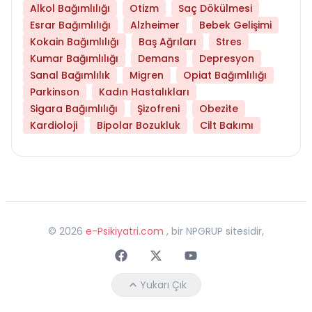
Alkol Bağımlılığı
Otizm
Saç Dökülmesi
Esrar Bağımlılığı
Alzheimer
Bebek Gelişimi
Kokain Bağımlılığı
Baş Ağrıları
Stres
Kumar Bağımlılığı
Demans
Depresyon
Sanal Bağımlılık
Migren
Opiat Bağımlılığı
Parkinson
Kadın Hastalıkları
Sigara Bağımlılığı
Şizofreni
Obezite
Kardioloji
Bipolar Bozukluk
Cilt Bakımı
©
2026
e-Psikiyatri.com
, bir NPGRUP sitesidir,
Faceebok
Twitter
Youtube
Yukarı Çık