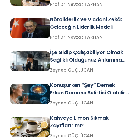
Prof.Dr. Nevzat TARHAN
Nöroliderlik ve Vicdani Zekâ:
Geleceğin Liderlik Modeli
Prof.Dr. Nevzat TARHAN
İşe Gidip Çalışabiliyor Olmak
Sağlıklı Olduğunuz Anlamına
Gelir mi?
Zeynep GÜÇLÜCAN
Konuşurken “Şey” Demek
Erken Demans Belirtisi Olabilir
mi?
Zeynep GÜÇLÜCAN
Kahveye Limon Sıkmak
Zayıflatır mı?
Zeynep GÜÇLÜCAN