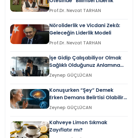
Ötesinde “Bilimsel Liderlik”
Prof.Dr. Nevzat TARHAN
Nöroliderlik ve Vicdani Zekâ:
Geleceğin Liderlik Modeli
Prof.Dr. Nevzat TARHAN
İşe Gidip Çalışabiliyor Olmak
Sağlıklı Olduğunuz Anlamına
Gelir mi?
Zeynep GÜÇLÜCAN
Konuşurken “Şey” Demek
Erken Demans Belirtisi Olabilir
mi?
Zeynep GÜÇLÜCAN
Kahveye Limon Sıkmak
Zayıflatır mı?