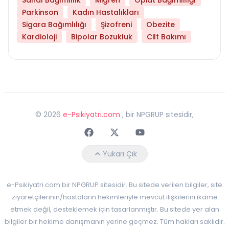
Parkinson
Kadın Hastalıkları
Sigara Bağımlılığı
Şizofreni
Obezite
Kardioloji
Bipolar Bozukluk
Cilt Bakımı
©
2026
e-Psikiyatri.com
, bir NPGRUP sitesidir,
Faceebok
Twitter
Youtube
Yukarı Çık
e-Psikiyatri.com bir NPGRUP sitesidir. Bu sitede verilen bilgiler, site
ziyaretçilerinin/hastaların hekimleriyle mevcut ilişkilerini ikame
etmek değil, desteklemek için tasarlanmıştır. Bu sitede yer alan
bilgiler bir hekime danışmanın yerine geçmez. Tüm hakları saklıdır.