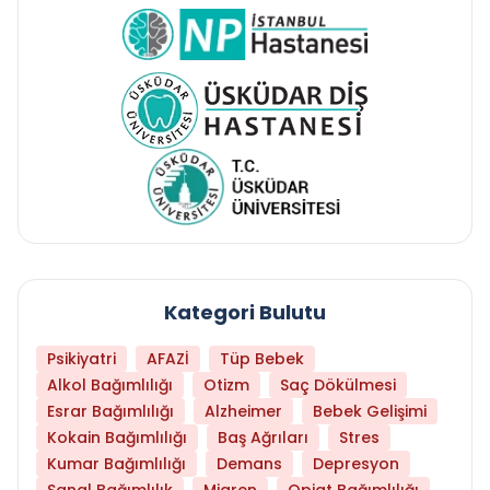
Kategori Bulutu
Psikiyatri
AFAZİ
Tüp Bebek
Alkol Bağımlılığı
Otizm
Saç Dökülmesi
Esrar Bağımlılığı
Alzheimer
Bebek Gelişimi
Kokain Bağımlılığı
Baş Ağrıları
Stres
Kumar Bağımlılığı
Demans
Depresyon
Sanal Bağımlılık
Migren
Opiat Bağımlılığı