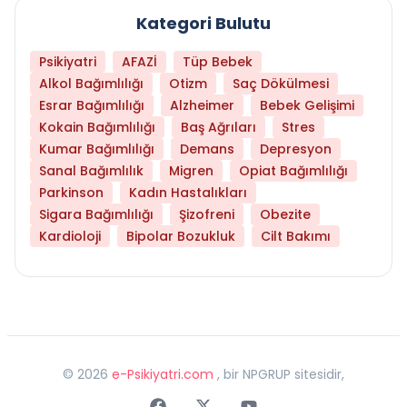
Kategori Bulutu
Psikiyatri
AFAZİ
Tüp Bebek
Alkol Bağımlılığı
Otizm
Saç Dökülmesi
Esrar Bağımlılığı
Alzheimer
Bebek Gelişimi
Kokain Bağımlılığı
Baş Ağrıları
Stres
Kumar Bağımlılığı
Demans
Depresyon
Sanal Bağımlılık
Migren
Opiat Bağımlılığı
Parkinson
Kadın Hastalıkları
Sigara Bağımlılığı
Şizofreni
Obezite
Kardioloji
Bipolar Bozukluk
Cilt Bakımı
©
2026
e-Psikiyatri.com
, bir NPGRUP sitesidir,