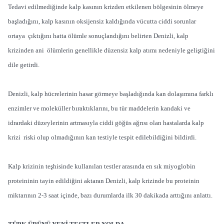
Tedavi edilmediğinde kalp kasının krizden etkilenen bölgesinin ölmeye
başladığını, kalp kasının oksijensiz kaldığında vücutta ciddi sorunlar
ortaya çıktığını hatta ölümle sonuçlandığını belirten Denizli, kalp
krizinden ani ölümlerin genellikle düzensiz kalp atımı nedeniyle geliştiğini
dile getirdi.
Denizli, kalp hücrelerinin hasar görmeye başladığında kan dolaşımına farklı
enzimler ve moleküller bıraktıklarını, bu tür maddelerin kandaki ve
idrardaki düzeylerinin artmasıyla ciddi göğüs ağrısı olan hastalarda kalp
krizi riski olup olmadığının kan testiyle tespit edilebildiğini bildirdi.
Kalp krizinin teşhisinde kullanılan testler arasında en sık miyoglobin
proteininin tayin edildiğini aktaran Denizli, kalp krizinde bu proteinin
miktarının 2-3 saat içinde, bazı durumlarda ilk 30 dakikada arttığını anlattı.