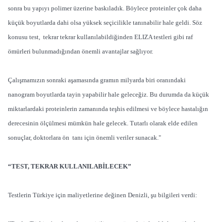
sonra bu yapıyı polimer üzerine baskıladık. Böylece proteinler çok daha
küçük boyutlarda dahi olsa yüksek seçicilikle tanınabilir hale geldi. Söz
konusu test, tekrar tekrar kullanılabildiğinden ELIZA testleri gibi raf
ömürleri bulunmadığından önemli avantajlar sağlıyor.
Çalışmamızın sonraki aşamasında gramın milyarda biri oranındaki
nanogram boyutlarda tayin yapabilir hale geleceğiz. Bu durumda da küçük
miktarlardaki proteinlerin zamanında teşhis edilmesi ve böylece hastalığın
derecesinin ölçülmesi mümkün hale gelecek. Tutarlı olarak elde edilen
sonuçlar, doktorlara ön tanı için önemli veriler sunacak."
“TEST, TEKRAR KULLANILABİLECEK”
Testlerin Türkiye için maliyetlerine değinen Denizli, şu bilgileri verdi: