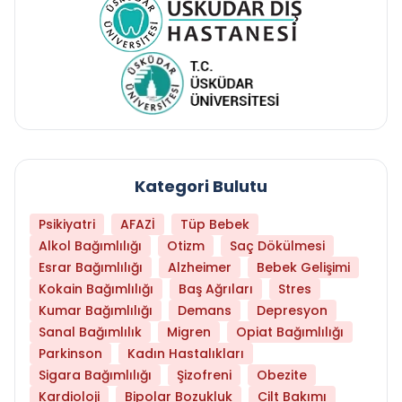
Kategori Bulutu
Psikiyatri
AFAZİ
Tüp Bebek
Alkol Bağımlılığı
Otizm
Saç Dökülmesi
Esrar Bağımlılığı
Alzheimer
Bebek Gelişimi
Kokain Bağımlılığı
Baş Ağrıları
Stres
Kumar Bağımlılığı
Demans
Depresyon
Sanal Bağımlılık
Migren
Opiat Bağımlılığı
Parkinson
Kadın Hastalıkları
Sigara Bağımlılığı
Şizofreni
Obezite
Kardioloji
Bipolar Bozukluk
Cilt Bakımı