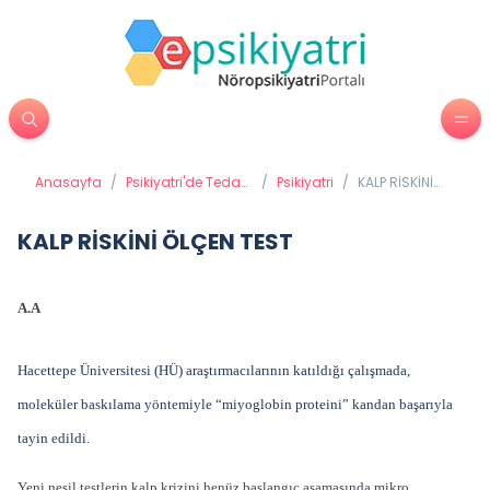
Anasayfa
/
Psikiyatri'de Tedavi
/
Psikiyatri
/
KALP RİSKİNİ
Yöntemleri
ÖLÇEN TEST
KALP RİSKİNİ ÖLÇEN TEST
A.A
Hacettepe Üniversitesi (HÜ) araştırmacılarının katıldığı çalışmada,
moleküler baskılama yöntemiyle “miyoglobin proteini” kandan başarıyla
tayin edildi.
Yeni nesil testlerin kalp krizini henüz başlangıç aşamasında mikro