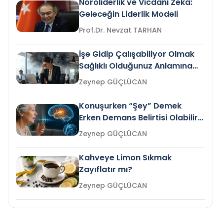
Nöroliderlik ve Vicdani Zekâ:
Geleceğin Liderlik Modeli
Prof.Dr. Nevzat TARHAN
İşe Gidip Çalışabiliyor Olmak
Sağlıklı Olduğunuz Anlamına
Gelir mi?
Zeynep GÜÇLÜCAN
Konuşurken “Şey” Demek
Erken Demans Belirtisi Olabilir
mi?
Zeynep GÜÇLÜCAN
Kahveye Limon Sıkmak
Zayıflatır mı?
Zeynep GÜÇLÜCAN