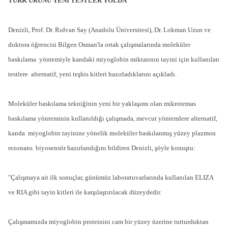
TÜRK ÜRÜNÜ YENİ TESTLER YOLDA
Denizli, Prof. Dr. Rıdvan Say (Anadolu Üniversitesi), Dr. Lokman Uzun ve
doktora öğrencisi Bilgen Osman'la ortak çalışmalarında moleküler
baskılama yöntemiyle kandaki miyoglobin miktarının tayini için kullanılan
testlere alternatif, yeni teşhis kitleri hazırladıklarını açıkladı.
Moleküler baskılama tekniğinin yeni bir yaklaşımı olan mikrotemas
baskılama yönteminin kullanıldığı çalışmada, mevcut yöntemlere alternatif,
kanda miyoglobin tayinine yönelik moleküler baskılanmış yüzey plazmon
rezonans biyosensör hazırlandığını bildiren Denizli, şöyle konuştu:
"Çalışmaya ait ilk sonuçlar, günümüz laboratuvarlarında kullanılan ELIZA
ve RIA gibi tayin kitleri ile karşılaştırılacak düzeydedir.
Çalışmamızda miyoglobin proteinini cam bir yüzey üzerine tutturduktan