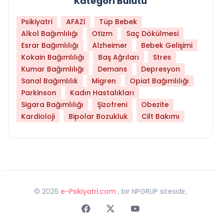
Kategori Bulutu
Psikiyatri
AFAZİ
Tüp Bebek
Alkol Bağımlılığı
Otizm
Saç Dökülmesi
Esrar Bağımlılığı
Alzheimer
Bebek Gelişimi
Kokain Bağımlılığı
Baş Ağrıları
Stres
Kumar Bağımlılığı
Demans
Depresyon
Sanal Bağımlılık
Migren
Opiat Bağımlılığı
Parkinson
Kadın Hastalıkları
Sigara Bağımlılığı
Şizofreni
Obezite
Kardioloji
Bipolar Bozukluk
Cilt Bakımı
©
2026
e-Psikiyatri.com
, bir NPGRUP sitesidir,
Faceebok
Twitter
Youtube