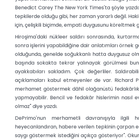
Benedict Carey The New York Times'ta şöyle yazdı
tepkilerde olduğu gibi, her zaman yararlı değil. Ha
için, çelişkili biçimde, empati duygusunu köreltmek g
Hiroşima'daki nükleer saldırı sonrasında, kurtar
sonra işlerini yapabildiğine dair anlatımları örnek
olduğunda, genelde soğukkanlı hatta duygusuz olmak
başında sokakta tekrar yalınayak görülmesi bunu
ayakkabıları sakladım. Çok değerliler. Saldırabili
açıklamaları kabul etmeyenler de var. Richard Po
merhamet göstermek dâhil olağanüstü fedakârlıklar
yapmayabilir. Bencil ve fedakâr hislerimin nasıl 
olmaz" diye yazdı.
DePrimo'nun merhametli davranışıyla ilgili
heyecanlandıran, habere verilen tepkinin çarpan etk
saygı göstermek istediğini açıkça gösteriyor". Oku