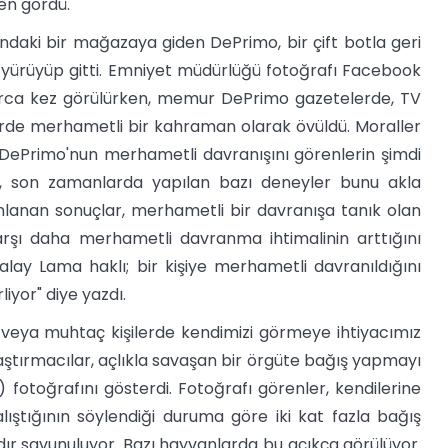
en gördü.
aki bir mağazaya giden DePrimo, bir çift botla geri
 yürüyüp gitti. Emniyet müdürlüğü fotoğrafı Facebook
arca kez görülürken, memur DePrimo gazetelerde, TV
erde merhametli bir kahraman olarak övüldü. Moraller
u? DePrimo'nun merhametli davranışını görenlerin şimdi
e, son zamanlarda yapılan bazı deneyler bunu akla
yınlanan sonuçlar, merhametli bir davranışa tanık olan
arşı daha merhametli davranma ihtimalinin arttığını
alay Lama haklı; bir kişiye merhametli davranıldığını
iyor" diye yazdı.
ğe veya muhtaç kişilerde kendimizi görmeye ihtiyacımız
ştırmacılar, açlıkla savaşan bir örgüte bağış yapmayı
 fotoğrafını gösterdi. Fotoğrafı görenler, kendilerine
lıştığının söylendiği duruma göre iki kat fazla bağış
rdır savunuluyor. Bazı hayvanlarda bu açıkça görülüyor.