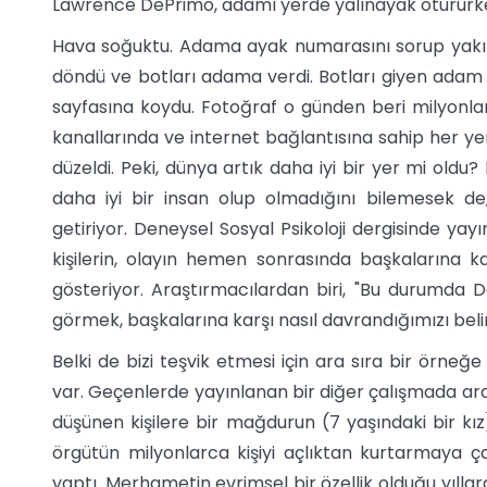
Lawrence DePrimo, adamı yerde yalınayak otururk
Hava soğuktu. Adama ayak numarasını sorup yakınd
döndü ve botları adama verdi. Botları giyen adam
sayfasına koydu. Fotoğraf o günden beri milyonl
kanallarında ve internet bağlantısına sahip her y
düzeldi. Peki, dünya artık daha iyi bir yer mi old
daha iyi bir insan olup olmadığını bilemesek d
getiriyor. Deneysel Sosyal Psikoloji dergisinde ya
kişilerin, olayın hemen sonrasında başkalarına k
gösteriyor. Araştırmacılardan biri, "Bu durumda D
görmek, başkalarına karşı nasıl davrandığımızı belirl
Belki de bizi teşvik etmesi için ara sıra bir örne
var. Geçenlerde yayınlanan bir diğer çalışmada ara
düşünen kişilere bir mağdurun (7 yaşındaki bir kız)
örgütün milyonlarca kişiyi açlıktan kurtarmaya ça
yaptı. Merhametin evrimsel bir özellik olduğu yılla