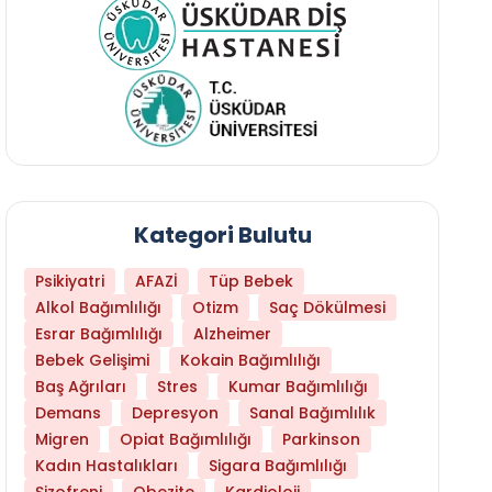
Kategori Bulutu
Psikiyatri
AFAZİ
Tüp Bebek
Alkol Bağımlılığı
Otizm
Saç Dökülmesi
Esrar Bağımlılığı
Alzheimer
Bebek Gelişimi
Kokain Bağımlılığı
Baş Ağrıları
Stres
Kumar Bağımlılığı
Daha Az Protein Tüketmek Yaşlanmayı Yava
Demans
Depresyon
Sanal Bağımlılık
Migren
Opiat Bağımlılığı
Parkinson
Kadın Hastalıkları
Sigara Bağımlılığı