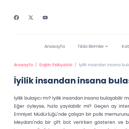
Faceebok
Twitter
Youtube
Anasayfa
Tıbbi Birimler
Kat
Anasayfa
/
Erişkin Psikiyatrisi
/
İyilik insandan insana bul
İyilik insandan insana bula
İyilik bulaşıcı mı? İyilik insandan insana bulaşabilir m
Eğer öyleyse, hızla yayılabilir mi? Geçen ay int
Emniyet Müdürlüğü'nde çalışan bir polis memurunu,
Meydanı'nda bir çift bot verirken gösteren ve bi