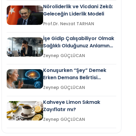
Nöroliderlik ve Vicdani Zekâ:
Geleceğin Liderlik Modeli
Prof.Dr. Nevzat TARHAN
İşe Gidip Çalışabiliyor Olmak
Sağlıklı Olduğunuz Anlamına
Gelir mi?
Zeynep GÜÇLÜCAN
Konuşurken “Şey” Demek
Erken Demans Belirtisi
Olabilir mi?
Zeynep GÜÇLÜCAN
Kahveye Limon Sıkmak
Zayıflatır mı?
Zeynep GÜÇLÜCAN