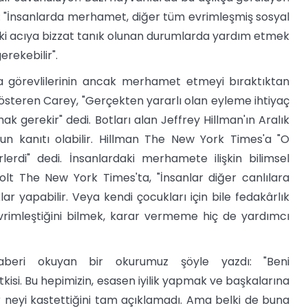
: "İnsanlarda merhamet, diğer tüm evrimleşmiş sosyal
kiki acıya bizzat tanık olunan durumlarda yardım etmek
erekebilir".
ma görevlilerinin ancak merhamet etmeyi bıraktıktan
 gösteren Carey, "Gerçekten yararlı olan eyleme ihtiyaç
 gerekir" dedi. Botları alan Jeffrey Hillman'ın Aralık
n kanıtı olabilir. Hillman The New York Times'a "O
rlerdi" dedi. İnsanlardaki merhamete ilişkin bilimsel
lt The New York Times'ta, "İnsanlar diğer canlılara
 yapabilir. Veya kendi çocukları için bile fedakârlık
evrimleştiğini bilmek, karar vermeme hiç de yardımcı
 haberi okuyan bir okurumuz şöyle yazdı: "Beni
isi. Bu hepimizin, esasen iyilik yapmak ve başkalarına
r neyi kastettiğini tam açıklamadı. Ama belki de buna