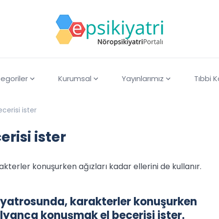
egoriler
Kurumsal
Yayınlarımız
Tıbbi 
erisi ister
risi ister
terler konuşurken ağızları kadar ellerini de kullanır.
iyatrosunda, karakterler konuşurken
talyanca konuşmak el becerisi ister.