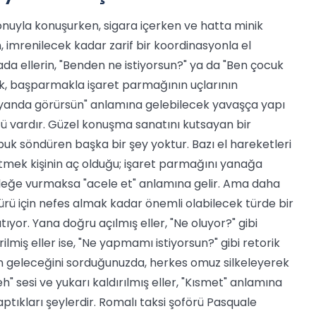
fonuyla konuşurken, sigara içerken ve hatta minik
n, imrenilecek kadar zarif bir koordinasyonla el
ada ellerin, "Benden ne istiyorsun?" ya da "Ben çocuk
, başparmakla işaret parmağının uçlarının
Rüyanda görürsün" anlamına gelebilecek yavaşça yapı
ü vardır. Güzel konuşma sanatını kutsayan bir
uk söndüren başka bir şey yoktur. Bazı el hareketleri
 etmek kişinin aç olduğu; işaret parmağını yanağa
bileğe vurmaksa "acele et" anlamına gelir. Ama daha
türü için nefes almak kadar önemli olabilecek türde bir
katıyor. Yana doğru açılmış eller, "Ne oluyor?" gibi
rilmiş eller ise, "Ne yapmamı istiyorsun?" gibi retorik
an geleceğini sorduğunuzda, herkes omuz silkeleyerek
" sesi ve yukarı kaldırılmış eller, "Kısmet" anlamına
yaptıkları şeylerdir. Romalı taksi şoförü Pasquale