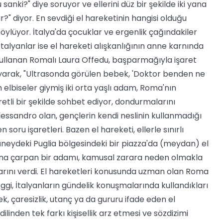
nki?" diye soruyor ve ellerini düz bir şekilde iki yana
?" diyor. En sevdiği el hareketinin hangisi olduğu
lüyor. İtalya'da çocuklar ve ergenlik çağındakiler
ı İtalyanlar ise el hareketi alışkanlığının anne karnında
la kullanan Romalı Laura Offedu, başparmağıyla işaret
layarak, "Ultrasonda görülen bebek, 'Doktor benden ne
ım elbiseler giymiş iki orta yaşlı adam, Roma'nın
retli bir şekilde sohbet ediyor, dondurmalarını
 Alessandro olan, gençlerin kendi neslinin kullanmadığı
n soru işaretleri. Bazen el hareketi, ellerle sınırlı
eydeki Puglia bölgesindeki bir piazza'da (meydan) el
ına çarpan bir adamı, kamusal zarara neden olmakla
rarını verdi. El hareketleri konusunda uzman olan Roma
oggi, İtalyanların gündelik konuşmalarında kullandıkları
lek, çaresizlik, utanç ya da gururu ifade eden el
ilinden tek farkı kişisellik arz etmesi ve sözdizimi