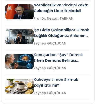
Nöroliderlik ve Vicdani Zekâ:
Geleceğin Liderlik Modeli
Prof.Dr. Nevzat TARHAN
İşe Gidip Çalışabiliyor Olmak
Sağlıklı Olduğunuz Anlamına
Gelir mi?
Zeynep GÜÇLÜCAN
Konuşurken “Şey” Demek
Erken Demans Belirtisi
Olabilir mi?
Zeynep GÜÇLÜCAN
Kahveye Limon Sıkmak
Zayıflatır mı?
Zeynep GÜÇLÜCAN