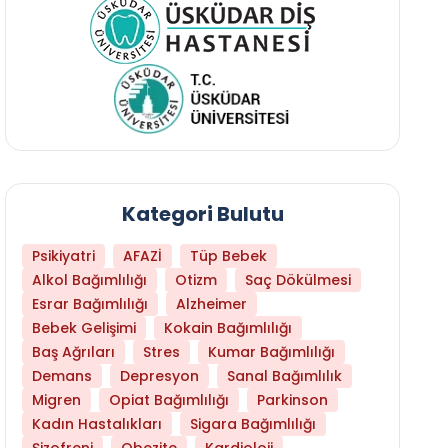
Kategori Bulutu
Psikiyatri
AFAZİ
Tüp Bebek
Alkol Bağımlılığı
Otizm
Saç Dökülmesi
Esrar Bağımlılığı
Alzheimer
Bebek Gelişimi
Kokain Bağımlılığı
Baş Ağrıları
Stres
Kumar Bağımlılığı
Daha Az Protein Tüketmek Yaşlanmayı Yava
Demans
Depresyon
Sanal Bağımlılık
Migren
Opiat Bağımlılığı
Parkinson
Kadın Hastalıkları
Sigara Bağımlılığı