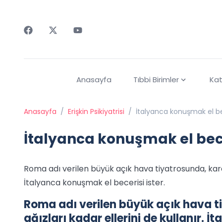
Faceebok
Twitter
Youtube
Anasayfa
Tıbbi Birimler
Kat
Anasayfa
/
Erişkin Psikiyatrisi
/
İtalyanca konuşmak el bec
İtalyanca konuşmak el bece
Roma adı verilen büyük açık hava tiyatrosunda, karak
İtalyanca konuşmak el becerisi ister.
Roma adı verilen büyük açık hava t
ağızları kadar ellerini de kullanır. İ