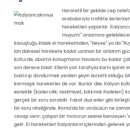
Hararetli bir şekilde cep tele
arabalarıyla trafikte ilerlerke
hareketleri yaparlar. İtalyanc
muyum!" anlamına gelebilecek
kavuştuğu klasik el hareketinden, "Neyse" ya da "
lan dairesel harekete kadar uzanan bir anlatım güc
kültürde, abartılı konuşmanın havasını bu kadar çab
son derece basit: Ellerin yan tarafıyla karnı işaret
bastırıp döndürmek yenilen şeyin lezzetli olduğu; 
karmaşık hareketler de var. Bunlar dile, İtalyan kül
esneklik (kadercilik, teslimiyet, bıkkınlık ifadeleri) 
gerçek bir soru sorabilir. Fakat dua eder gibi birleşti
bir soru niteliğinde. Roma'da bir otobüsün ne zam
cevap verir; çalışan bir motorun sesine benzeyen "eh
gelir. El hareketleri İtalyanların içlerinden gelerek 