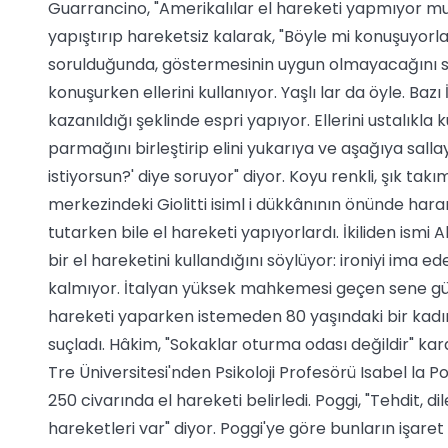
Guarrancino, "Amerikalılar el hareketi yapmıyor mu sa
yapıştırıp hareketsiz kalarak, "Böyle mi konuşuyorlar
sorulduğunda, göstermesinin uygun olmayacağını söy
konuşurken ellerini kullanıyor. Yaşlı lar da öyle. Baz
kazanıldığı şeklinde espri yapıyor. Ellerini ustalık
parmağını birleştirip elini yukarıya ve aşağıya sal
istiyorsun?' diye soruyor" diyor. Koyu renkli, şık tak
merkezindeki Giolitti isiml i dükkânının önünde hara
tutarken bile el hareketi yapıyorlardı. İkiliden ismi
bir el hareketini kullandığını söylüyor: ironiyi ima ede
kalmıyor. İtalyan yüksek mahkemesi geçen sene gün
hareketi yaparken istemeden 80 yaşındaki bir kad
suçladı. Hâkim, "Sokaklar oturma odası değildir" ka
Tre Üniversitesi'nden Psikoloji Profesörü Isabel la P
250 civarında el hareketi belirledi. Poggi, "Tehdit, di
hareketleri var" diyor. Poggi'ye göre bunların işaret d