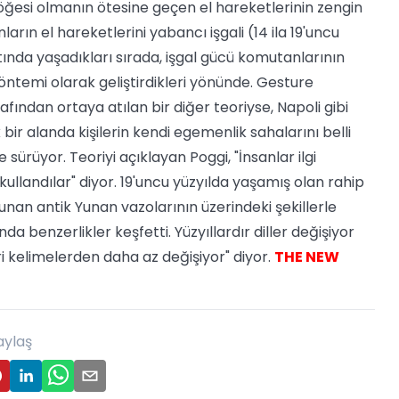
 öğesi olmanın ötesine geçen el hareketlerinin zengin
nların el hareketlerini yabancı işgali (14 ila 19'uncu
tında yaşadıkları sırada, işgal gücü komutanlarının
 yöntemi olarak geliştirdikleri yönünde. Gesture
ndan ortaya atılan bir diğer teoriyse, Napoli gibi
k bir alanda kişilerin kendi egemenlik sahalarını belli
 sürüyor. Teoriyi açıklayan Poggi, "İnsanlar ilgi
kullandılar" diyor. 19'uncu yüzyılda yaşamış olan rahip
nan antik Yunan vazolarının üzerindeki şekillerle
da benzerlikler keşfetti. Yüzyıllardır diller değişiyor
ri kelimelerden daha az değişiyor" diyor.
THE NEW
aylaş