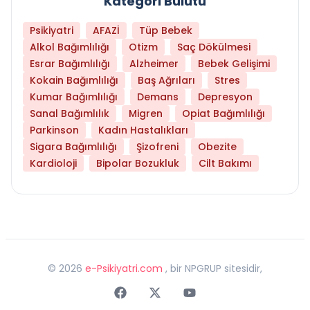
Kategori Bulutu
Psikiyatri
AFAZİ
Tüp Bebek
Alkol Bağımlılığı
Otizm
Saç Dökülmesi
Esrar Bağımlılığı
Alzheimer
Bebek Gelişimi
Kokain Bağımlılığı
Baş Ağrıları
Stres
Kumar Bağımlılığı
Demans
Depresyon
Sanal Bağımlılık
Migren
Opiat Bağımlılığı
Parkinson
Kadın Hastalıkları
Sigara Bağımlılığı
Şizofreni
Obezite
Kardioloji
Bipolar Bozukluk
Cilt Bakımı
©
2026
e-Psikiyatri.com
, bir NPGRUP sitesidir,
Faceebok
Twitter
Youtube