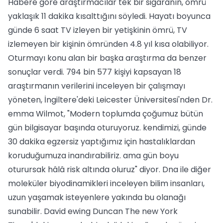
Habere göre araştırmacılar tek bir sigaranın, ömrü
yaklaşık 11 dakika kısalttığını söyledi. Hayatı boyunca
günde 6 saat TV izleyen bir yetişkinin ömrü, TV
izlemeyen bir kişinin ömründen 4.8 yıl kısa olabiliyor.
Oturmayı konu alan bir başka araştırma da benzer
sonuçlar verdi. 794 bin 577 kişiyi kapsayan 18
araştırmanın verilerini inceleyen bir çalışmayı
yöneten, İngiltere'deki Leicester Üniversitesi'nden Dr.
emma Wilmot, "Modern toplumda çoğumuz bütün
gün bilgisayar başında oturuyoruz. kendimizi, günde
30 dakika egzersiz yaptığımız için hastalıklardan
koruduğumuza inandırabiliriz. ama gün boyu
oturursak hâlâ risk altında oluruz" diyor. Dna ile diğer
moleküler biyodinamikleri inceleyen bilim insanları,
uzun yaşamak isteyenlere yakında bu olanağı
sunabilir. David ewing Duncan The new York