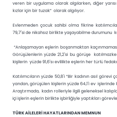
veren bir uygulama olarak algılarken, diğer yarısı 
kızlar için bir tuzak” olarak algılıyor.
Evlenmeden çocuk sahibi olma fikrine katılımcıla
79,7'si de nikahsız birlikte yaşayabilme durumunu k
“Anlaşamayan eşlerin boşanmaktan kaçınmaması ger
Görüşülenlerin yüzde 21,2'si bu görüşe katılmazken,
kişilerin yüzde 91,6'sı evlilikte eşlerin her türlü fed
Katılımcıların yüzde 50,8'i “Bir kadının asıl görevi
yandan, görüşülen kişilerin yüzde 64,1'i ev işlerind
Araştırmada, kadın rolleriyle ilgili geleneksel kalıpl
içi işlerin eşlerin birlikte işbirliğiyle yaptıkları gör
TÜRK AİLELERİ HAYATLARINDAN MEMNUN