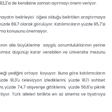
 92,2'si de kendisine zaman ayırmayı önem veriyor.
ayatın belirleyici öğesi olduğu belirtilen araştırmaya
zde 89,7 olarak görülüyor. Katılımcıların yüzde 95,7'si
apma konusunu önemsiyor.
nın aile büyüklerine saygılı, sorumluluklarının yerine
ağımsız düşünüp karar verebilen ve üniversite mezunu
eği yediğini ortaya koyuyor. Buna göre katılımcıların
e 91,3'ü televizyon izlediklerini, yüzde 91,1'i sohbet
ni, yüzde 74,7 alışverişe gittiklerini, yüzde 56,6'sı piknik
irtiyor. Türk aileleri birlikte en az sinema ve tiyatroya