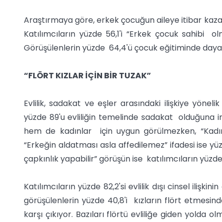
Araştırmaya göre, erkek çocuğun aileye itibar kaza
Katılımcıların yüzde 56,1'i “Erkek çocuk sahibi ol
Görüşülenlerin yüzde 64,4'ü çocuk eğitiminde dayağı
“FLÖRT KIZLAR İÇİN BİR TUZAK”
Evlilik, sadakat ve eşler arasındaki ilişkiye yöneli
yüzde 89'u evliliğin temelinde sadakat olduğuna i
hem de kadınlar için uygun görülmezken, “Kadın
“Erkeğin aldatması asla affedilemez” ifadesi ise yü
çapkınlık yapabilir” görüşün ise katılımcıların yüzde
Katılımcıların yüzde 82,2'si evlilik dışı cinsel iliş
görüşülenlerin yüzde 40,8'i kızların flört etmesind
karşı çıkıyor. Bazıları flörtü evliliğe giden yolda 