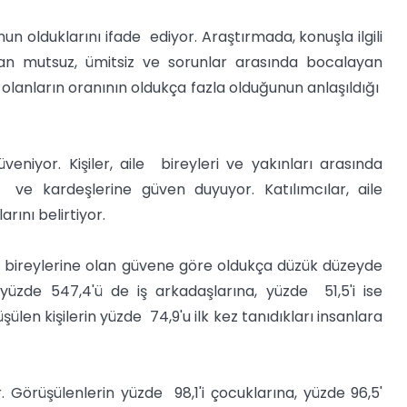
n olduklarını ifade ediyor. Araştırmada, konuşla ilgili
an mutsuz, ümitsiz ve sorunlar arasında bocalayan
nların oranının oldukça fazla olduğunun anlaşıldığı
veniyor. Kişiler, aile bireyleri ve yakınları arasında
, ve kardeşlerine güven duyuyor. Katılımcılar, aile
ını belirtiyor.
e bireylerine olan güvene göre oldukça düzük düzeyde
 yüzde 547,4'ü de iş arkadaşlarına, yüzde 51,5'i ise
en kişilerin yüzde 74,9'u ilk kez tanıdıkları insanlara
. Görüşülenlerin yüzde 98,1'i çocuklarına, yüzde 96,5'