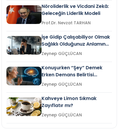
Nöroliderlik ve Vicdani Zekâ:
Geleceğin Liderlik Modeli
Prof.Dr. Nevzat TARHAN
İşe Gidip Çalışabiliyor Olmak
Sağlıklı Olduğunuz Anlamına
Gelir mi?
Zeynep GÜÇLÜCAN
Konuşurken “Şey” Demek
Erken Demans Belirtisi
Olabilir mi?
Zeynep GÜÇLÜCAN
Kahveye Limon Sıkmak
Zayıflatır mı?
Zeynep GÜÇLÜCAN