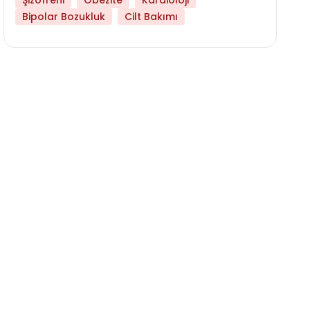
Şizofreni
Obezite
Kardioloji
Bipolar Bozukluk
Cilt Bakımı