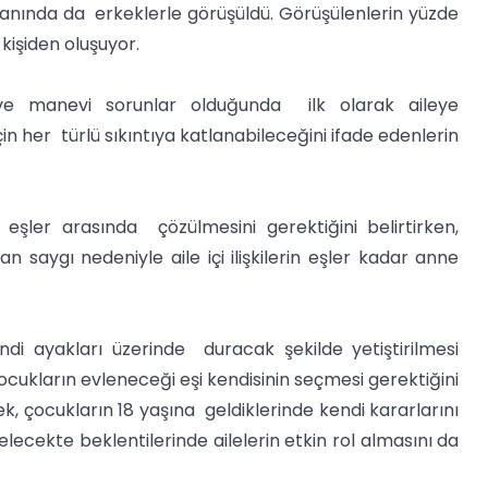
ranında da erkeklerle görüşüldü. Görüşülenlerin yüzde
 kişiden oluşuyor.
 ve manevi sorunlar olduğunda ilk olarak aileye
için her türlü sıkıntıya katlanabileceğini ifade edenlerin
ın eşler arasında çözülmesini gerektiğini belirtirken,
n saygı nedeniyle aile içi ilişkilerin eşler kadar anne
ndi ayakları üzerinde duracak şekilde yetiştirilmesi
çocukların evleneceği eşi kendisinin seçmesi gerektiğini
rkek, çocukların 18 yaşına geldiklerinde kendi kararlarını
lecekte beklentilerinde ailelerin etkin rol almasını da