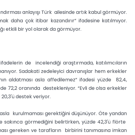
ndırması anlayışı Türk ailesinde artık kabul görmüyor.
mak daha çok itibar kazandırır” ifadesine katılmıyor.
 etkili bir yol olarak da görmüyor.
k ifadelerin de incelendiği araştırmada, katılımcıların
nanıyor. Sadakati zedeleyici davranışlar hem erkekler
ın aldatması asla affedilemez” ifadesi yüzde 82,4,
zde 72,2 oranında destekleniyor. “Evli de olsa erkekler
 20,3'ü destek veriyor.
kinin asla kurulmaması gerektiğini düşünüyor. Öte yandan
e sakınca görmediğini belirtirken, yüzde 42,3'ü flörte
olması gereken ve tarafların birbirini tanımasına imkan