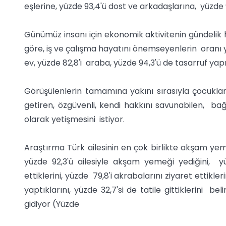
eşlerine, yüzde 93,4'ü dost ve arkadaşlarına, yüzde
Günümüz insanı için ekonomik aktivitenin gündelik h
göre, iş ve çalışma hayatını önemseyenlerin oranı yü
ev, yüzde 82,8'i araba, yüzde 94,3'ü de tasarruf y
Görüşülenlerin tamamına yakını sırasıyla çocukları
getiren, özgüvenli, kendi hakkını savunabilen, b
olarak yetişmesini istiyor.
Araştırma Türk ailesinin en çok birlikte akşam yem
yüzde 92,3'ü ailesiyle akşam yemeği yediğini, yüzd
ettiklerini, yüzde 79,8'i akrabalarını ziyaret ettikleri
yaptıklarını, yüzde 32,7'si de tatile gittiklerini bel
gidiyor (Yüzde