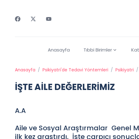
Faceebok
Twitter
Youtube
Anasayfa
Tıbbi Birimler
Kat
Anasayfa
/
Psikiyatri'de Tedavi Yöntemleri
/
Psikiyatri
/
İŞTE AİLE DEĞERLERİMİZ
A.A
Aile ve Sosyal Araştırmalar Genel Mü
ilk kez araştırdı. İşte çarpıcı sonuçla