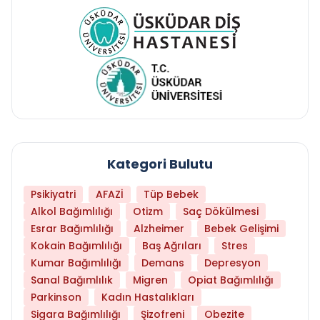
Kategori Bulutu
Psikiyatri
AFAZİ
Tüp Bebek
Alkol Bağımlılığı
Otizm
Saç Dökülmesi
Esrar Bağımlılığı
Alzheimer
Bebek Gelişimi
Kokain Bağımlılığı
Baş Ağrıları
Stres
Kumar Bağımlılığı
Demans
Depresyon
Sanal Bağımlılık
Migren
Opiat Bağımlılığı
Parkinson
Kadın Hastalıkları
Sigara Bağımlılığı
Şizofreni
Obezite