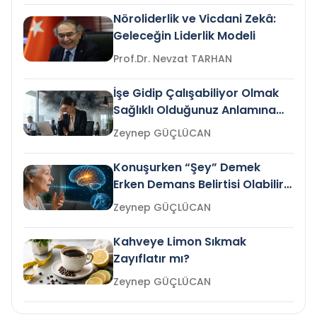
Nöroliderlik ve Vicdani Zekâ:
Geleceğin Liderlik Modeli
Prof.Dr. Nevzat TARHAN
İşe Gidip Çalışabiliyor Olmak
Sağlıklı Olduğunuz Anlamına
Gelir mi?
Zeynep GÜÇLÜCAN
Konuşurken “Şey” Demek
Erken Demans Belirtisi Olabilir
mi?
Zeynep GÜÇLÜCAN
Kahveye Limon Sıkmak
Zayıflatır mı?
Zeynep GÜÇLÜCAN