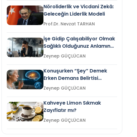
Nöroliderlik ve Vicdani Zekâ:
Geleceğin Liderlik Modeli
Prof.Dr. Nevzat TARHAN
İşe Gidip Çalışabiliyor Olmak
Sağlıklı Olduğunuz Anlamına
Gelir mi?
Zeynep GÜÇLÜCAN
Konuşurken “Şey” Demek
Erken Demans Belirtisi
Olabilir mi?
Zeynep GÜÇLÜCAN
Kahveye Limon Sıkmak
Zayıflatır mı?
Zeynep GÜÇLÜCAN