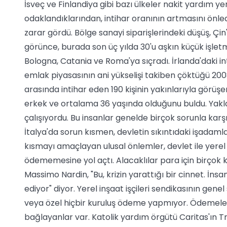
İsveç ve Finlandiya gibi bazı ülkeler nakit yardım y
odaklandıklarından, intihar oranının artmasını önled
zarar gördü. Bölge sanayi siparişlerindeki düşüş, Çi
görünce, burada son üç yılda 30'u aşkın küçük işletm
Bologna, Catania ve Roma'ya sıçradı. İrlanda'daki in
emlak piyasasının ani yükselişi takiben çöktüğü 2008 
arasında intihar eden 190 kişinin yakınlarıyla görüş
erkek ve ortalama 36 yaşında olduğunu buldu. Yaklaş
çalışıyordu. Bu insanlar genelde birçok sorunla karşılaşm
İtalya'da sorun kısmen, devletin sıkıntıdaki işad
kısmayı amaçlayan ulusal önlemler, devlet ile yerel 
ödememesine yol açtı. Alacaklılar para için birçok k
Massimo Nardin, "Bu, krizin yarattığı bir cinnet. 
ediyor" diyor. Yerel inşaat işçileri sendikasının ge
veya özel hiçbir kuruluş ödeme yapmıyor. Ödemeler 
bağlayanlar var. Katolik yardım örgütü Caritas'ın T