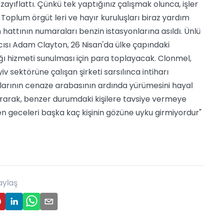
ayıflattı. Çünkü tek yaptığınız çalışmak olunca, işler
 Toplum örgüt leri ve hayır kuruluşları biraz yardım
hattının numaraları benzin istasyonlarına asıldı. Ünlü
cısı Adam Clayton, 26 Nisan'da ülke çapındaki
ğı hizmeti sunulması için para toplayacak. Clonmel,
sektörüne çalışan şirketi sarsılınca intiharı
larının cenaze arabasının ardında yürümesini hayal
urarak, benzer durumdaki kişilere tavsiye vermeye
en geceleri başka kaç kişinin gözüne uyku girmiyordur"
aylaş