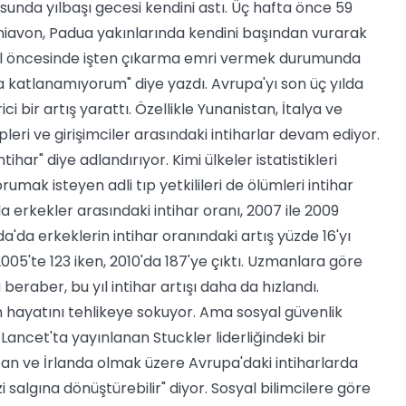
sunda yılbaşı gecesi kendini astı.
Üç hafta önce 59
hiavon, Padua yakınlarında kendini başından vurarak
te, Noel öncesinde işten çıkarma emri vermek durumunda
a katlanamıyorum" diye yazdı. Avrupa'yı son üç yılda
i bir artış yarattı. Özellikle Yunanistan, İtalya ve
pleri ve girişimciler arasındaki intiharlar devam ediyor.
har" diye adlandırıyor. Kimi ülkeler istatistikleri
mak isteyen adli tıp yetkilileri de ölümleri intihar
 erkekler arasındaki intihar oranı, 2007 ile 2009
'da erkeklerin intihar oranındaki artış yüzde 16'yı
2005'te 123 iken, 2010'da 187'ye çıktı. Uzmanlara göre
raber, bu yıl intihar artışı daha da hızlandı.
ın hayatını tehlikeye sokuyor. Ama sosyal güvenlik
 Lancet'ta yayınlanan Stuckler liderliğindeki bir
an ve İrlanda olmak üzere Avrupa'daki intiharlarda
i salgına dönüştürebilir" diyor. Sosyal bilimcilere göre