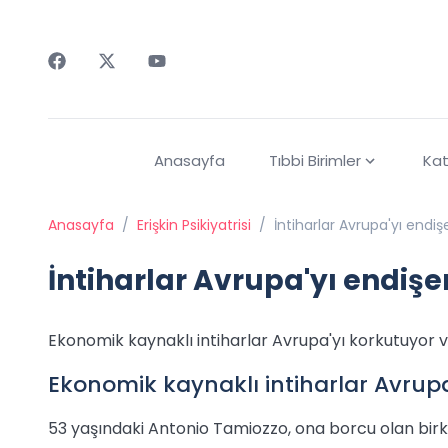
Faceebok
Twitter
Youtube
Anasayfa
Tıbbi Birimler
Kat
Anasayfa
/
Erişkin Psikiyatrisi
/
İntiharlar Avrupa'yı endiş
İntiharlar Avrupa'yı endişe
Ekonomik kaynaklı intiharlar Avrupa'yı korkutuyor v
Ekonomik kaynaklı intiharlar Avrupa
53 yaşındaki Antonio Tamiozzo, ona borcu olan bi