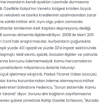
erine insanların kendi ayakları üzerinde durmasına
i. Özellikle İtalya'nın Veneto bölgesi krizden büyük
n'in rekabeti ve banka kredilerinin azalmasından zarar
e sahibi intihar etti. Aynı olgu yakın zamanda
tiharlar kimilerinin Kelt Kaplanı depresyonu dediği,
sonrası dönemle ilişkilendiriliyor. 2008 ile Mart 2011
en Cork'taki araştırmacılar, kurbanların çoğunlukla
ık yüzde 40'ı işsizdi ve yüzde 32'si inşaat sektöründe
ıştı: Mali sıkıntı, işsizlik, bozulan ilişkiler ve yalnızlık.
amlarına borcunu ödememesiydi. Kamu harcamalarını
yöneticilerin milyarlarca dolarlık faturayı
üçük işletmeyi sıkıştırdı. Padua Ticaret Odası sözcüsü
İnsanlar kamu kurumlarından ödeme alamayınca intihar
nel sekreteri Salvatore Federico, "Sorun sistemde. Kamu
tıkandı" diyor. Sorunu dini bağların zayıflamasına
reviso şubesi yöneticisi Rahip Davide Schiavon, "Burada