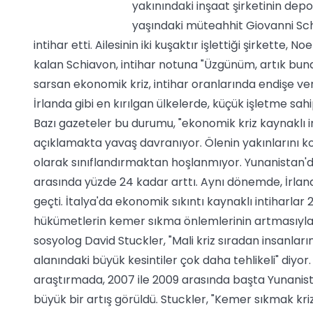
yakınındaki inşaat şirketinin depo
yaşındaki müteahhit Giovanni Sc
intihar etti. Ailesinin iki kuşaktır işlettiği şirket
kalan Schiavon, intihar notuna "Üzgünüm, artık bun
sarsan ekonomik kriz, intihar oranlarında endişe veric
İrlanda gibi en kırılgan ülkelerde, küçük işletme sahi
Bazı gazeteler bu durumu, "ekonomik kriz kaynaklı inti
açıklamakta yavaş davranıyor. Ölenin yakınlarını koru
olarak sınıflandırmaktan hoşlanmıyor. Yunanistan'da
arasında yüzde 24 kadar arttı. Aynı dönemde, İrlanda
geçti. İtalya'da ekonomik sıkıntı kaynaklı intiharlar 
hükümetlerin kemer sıkma önlemlerinin artmasıyla be
sosyolog David Stuckler, "Mali kriz sıradan insanlar
alanındaki büyük kesintiler çok daha tehlikeli" diyor.
araştırmada, 2007 ile 2009 arasında başta Yunanist
büyük bir artış görüldü. Stuckler, "Kemer sıkmak kriz