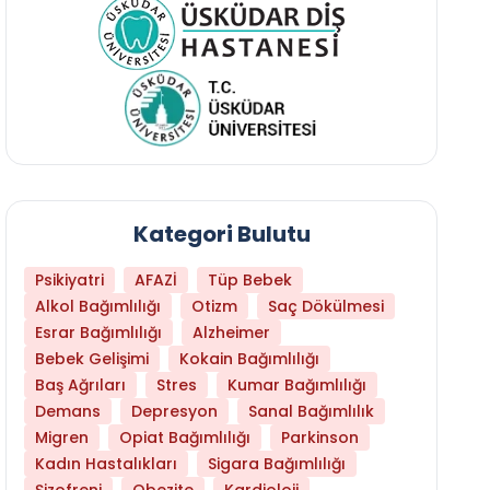
Kategori Bulutu
Psikiyatri
AFAZİ
Tüp Bebek
Alkol Bağımlılığı
Otizm
Saç Dökülmesi
Esrar Bağımlılığı
Alzheimer
Bebek Gelişimi
Kokain Bağımlılığı
Baş Ağrıları
Stres
Kumar Bağımlılığı
Daha Az Protein Tüketmek Yaşlanmayı Yava
Demans
Depresyon
Sanal Bağımlılık
Migren
Opiat Bağımlılığı
Parkinson
Kadın Hastalıkları
Sigara Bağımlılığı