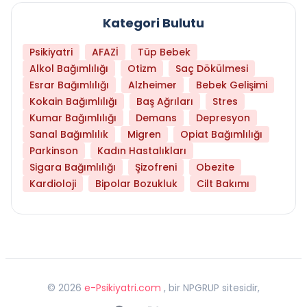
Kategori Bulutu
Psikiyatri
AFAZİ
Tüp Bebek
Alkol Bağımlılığı
Otizm
Saç Dökülmesi
Esrar Bağımlılığı
Alzheimer
Bebek Gelişimi
Kokain Bağımlılığı
Baş Ağrıları
Stres
Kumar Bağımlılığı
Demans
Depresyon
Sanal Bağımlılık
Migren
Opiat Bağımlılığı
Parkinson
Kadın Hastalıkları
Sigara Bağımlılığı
Şizofreni
Obezite
Kardioloji
Bipolar Bozukluk
Cilt Bakımı
©
2026
e-Psikiyatri.com
, bir NPGRUP sitesidir,