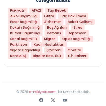
Kategori Bulutu
Psikiyatri
AFAZİ
Tüp Bebek
Alkol Bağımlılığı
Otizm
Saç Dökülmesi
Esrar Bağımlılığı
Alzheimer
Bebek Gelişimi
Kokain Bağımlılığı
Baş Ağrıları
Stres
Kumar Bağımlılığı
Demans
Depresyon
Sanal Bağımlılık
Migren
Opiat Bağımlılığı
Parkinson
Kadın Hastalıkları
Sigara Bağımlılığı
Şizofreni
Obezite
Kardioloji
Bipolar Bozukluk
Cilt Bakımı
©
2026
e-Psikiyatri.com
, bir NPGRUP sitesidir,
Faceebok
Twitter
Youtube