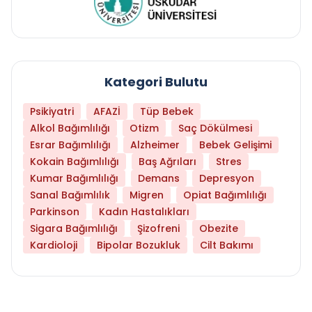
Kategori Bulutu
Psikiyatri
AFAZİ
Tüp Bebek
Alkol Bağımlılığı
Otizm
Saç Dökülmesi
Esrar Bağımlılığı
Alzheimer
Bebek Gelişimi
Kokain Bağımlılığı
Baş Ağrıları
Stres
Kumar Bağımlılığı
Demans
Depresyon
Sanal Bağımlılık
Migren
Opiat Bağımlılığı
Parkinson
Kadın Hastalıkları
Sigara Bağımlılığı
Şizofreni
Obezite
Kardioloji
Bipolar Bozukluk
Cilt Bakımı