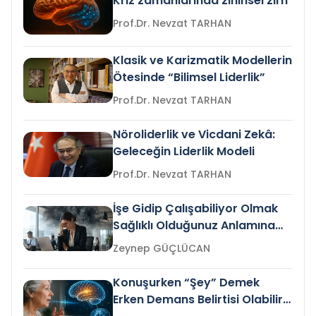
Kriz zamanlarında zihinsel zırh
Prof.Dr. Nevzat TARHAN
Klasik ve Karizmatik Modellerin
Ötesinde “Bilimsel Liderlik”
Prof.Dr. Nevzat TARHAN
Nöroliderlik ve Vicdani Zekâ:
Geleceğin Liderlik Modeli
Prof.Dr. Nevzat TARHAN
İşe Gidip Çalışabiliyor Olmak
Sağlıklı Olduğunuz Anlamına
Gelir mi?
Zeynep GÜÇLÜCAN
Konuşurken “Şey” Demek
Erken Demans Belirtisi Olabilir