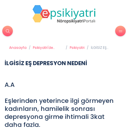
Anasayfa
/
Psikiyatri'de
/
Psikiyatri
/
İLGİSİZ EŞ
Tedavi
DEPRESYON
Yöntemleri
NEDENİ
İLGİSİZ EŞ DEPRESYON NEDENİ
A.A
Eşlerinden yeterince ilgi görmeyen
kadınların, hamilelik sonrası
depresyona girme ihtimali 3kat
daha fazla.