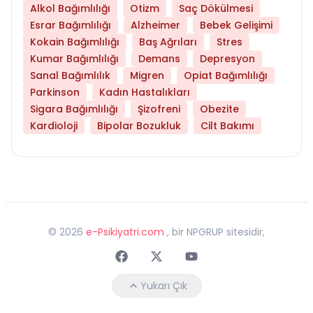
Alkol Bağımlılığı
Otizm
Saç Dökülmesi
Esrar Bağımlılığı
Alzheimer
Bebek Gelişimi
Kokain Bağımlılığı
Baş Ağrıları
Stres
Kumar Bağımlılığı
Demans
Depresyon
Sanal Bağımlılık
Migren
Opiat Bağımlılığı
Parkinson
Kadın Hastalıkları
Sigara Bağımlılığı
Şizofreni
Obezite
Kardioloji
Bipolar Bozukluk
Cilt Bakımı
©
2026
e-Psikiyatri.com
, bir NPGRUP sitesidir,
Faceebok
Twitter
Youtube
Yukarı Çık