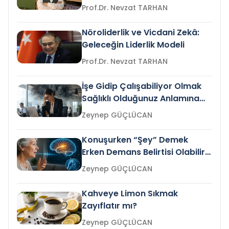
Prof.Dr. Nevzat TARHAN
Nöroliderlik ve Vicdani Zekâ:
Geleceğin Liderlik Modeli
Prof.Dr. Nevzat TARHAN
İşe Gidip Çalışabiliyor Olmak
Sağlıklı Olduğunuz Anlamına
Gelir mi?
Zeynep GÜÇLÜCAN
Konuşurken “Şey” Demek
Erken Demans Belirtisi Olabilir
mi?
Zeynep GÜÇLÜCAN
Kahveye Limon Sıkmak
Zayıflatır mı?
Zeynep GÜÇLÜCAN