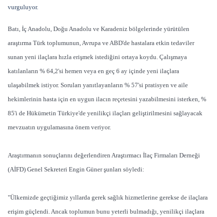
vurguluyor.
Batı, İç Anadolu, Doğu Anadolu ve Karadeniz bölgelerinde yürütülen
araştırma Türk toplumunun, Avrupa ve ABD'de hastalara etkin tedaviler
sunan yeni ilaçlara hızla erişmek istediğini ortaya koydu. Çalışmaya
katılanların % 64,2'si hemen veya en geç 6 ay içinde yeni ilaçlara
ulaşabilmek istiyor. Soruları yanıtlayanların % 57'si pratisyen ve aile
hekimlerinin hasta için en uygun ilacın reçetesini yazabilmesini isterken, %
85'i de Hükümetin Türkiye'de yenilikçi ilaçları geliştirilmesini sağlayacak
mevzuatın uygulamasına önem veriyor.
Araştırmanın sonuçlarını değerlendiren Araştırmacı İlaç Firmaları Derneği
(AİFD) Genel Sekreteri Engin Güner şunları söyledi:
"Ülkemizde geçtiğimiz yıllarda gerek sağlık hizmetlerine gerekse de ilaçlara
erişim güçlendi. Ancak toplumun bunu yeterli bulmadığı, yenilikçi ilaçlara