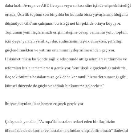
daha hızlı; Avrupa ve ABD ile aynı veya en kısa süre içinde erişmek istediği
ortada. Üstelik toplum son bir yılda bu konuda biraz yavaşlama olduğunu
düşünüyor. GfK'nın çalışması bu isteği net bir şekilde ortaya koyuyor.
Toplumun yeni ilaçlara hızlı erişim isteğine cevap vermenin yolu, toplum
için değer yaratan yenilikçi ilaç endüstrisini teşvik etmekten, şeffaflığı
güçlendirmekten ve yatırım ortamının iyileştirilmesinden geçiyor.
Hükümetimizin bu yönde sağlık sektöründe attığı adımları sürdürmesi ve
reformları hızla tamamlaması gerekiyor. Yenilikçilik güçlendiği takdirde,
ilaç sektörümüz hastalarımıza çok daha kapsamlı hizmetler sunacağı gibi,
küresel düzeyde de güçlü ve iddialı bir konuma gelecektir."
İhtiyaç duyulan ilaca hemen erişmek gerekiyor
Çalışmada yer alan, "Avrupa'da hastaları tedavi eden bir ilaç bizim
ülkemizde de doktorlar ve hastalar tarafından ulaşılabilir olmalı" ifadesini