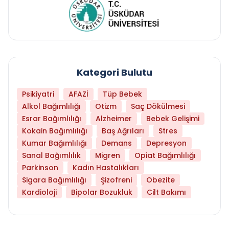
Kategori Bulutu
Psikiyatri
AFAZİ
Tüp Bebek
Alkol Bağımlılığı
Otizm
Saç Dökülmesi
Esrar Bağımlılığı
Alzheimer
Bebek Gelişimi
Kokain Bağımlılığı
Baş Ağrıları
Stres
Kumar Bağımlılığı
Demans
Depresyon
Sanal Bağımlılık
Migren
Opiat Bağımlılığı
Parkinson
Kadın Hastalıkları
Sigara Bağımlılığı
Şizofreni
Obezite
Kardioloji
Bipolar Bozukluk
Cilt Bakımı