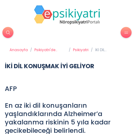
Anasayfa
/
Psikiyatri'de
/
Psikiyatri
/
İKİ DİL
Tedavi
KONUŞMAK İYİ
Yöntemleri
GELİYOR
İKİ DİL KONUŞMAK İYİ GELİYOR
AFP
En az iki dil konuşanların
yaşlandıklarında Alzheimer’a
yakalanma riskinin 5 yıla kadar
gecikebileceği belirlendi.