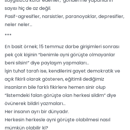
saygısızca küfür edenler, gönderme yapanların
sayısı hiç de az değil.
Pasif-agresifler, narsistler, paranoyaklar, depresifler,
neler neler...
***
En basit örnek; 15 temmuz darbe girişimleri sonrası
pek çok kişinin “benimle ayni görüşte olmayanlar
beni silsin!” diye paylaşım yapmaları...
İşin tuhaf tarafı ise, kendilerini gayet demokratik ve
açık fikirli olarak gösteren, eğitimli dediğimiz
insanların bile farklı fikirlere hemen sinir olup
“listemdeki falan görüşte olan herkesi sildim” diye
övünerek bildiri yazmaları...
Her insanın ayrı bir dünyadır.
Herkesin herkesle ayni görüşte olabilmesi nasıl
mümkün olabilir ki?