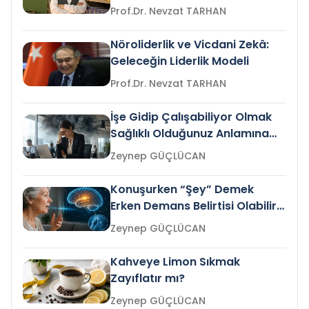
Prof.Dr. Nevzat TARHAN
Nöroliderlik ve Vicdani Zekâ:
Geleceğin Liderlik Modeli
Prof.Dr. Nevzat TARHAN
İşe Gidip Çalışabiliyor Olmak
Sağlıklı Olduğunuz Anlamına
Gelir mi?
Zeynep GÜÇLÜCAN
Konuşurken “Şey” Demek
Erken Demans Belirtisi Olabilir
mi?
Zeynep GÜÇLÜCAN
Kahveye Limon Sıkmak
Zayıflatır mı?
Zeynep GÜÇLÜCAN