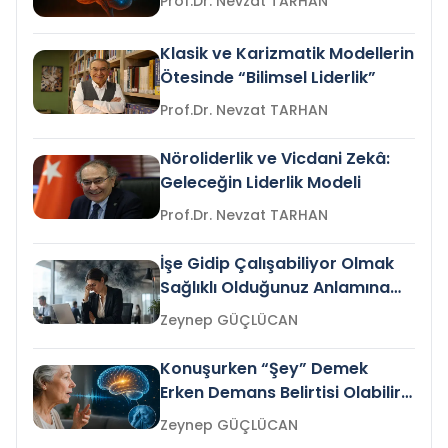
Prof.Dr. Nevzat TARHAN
Klasik ve Karizmatik Modellerin
Ötesinde “Bilimsel Liderlik”
Prof.Dr. Nevzat TARHAN
Nöroliderlik ve Vicdani Zekâ:
Geleceğin Liderlik Modeli
Prof.Dr. Nevzat TARHAN
İşe Gidip Çalışabiliyor Olmak
Sağlıklı Olduğunuz Anlamına
Gelir mi?
Zeynep GÜÇLÜCAN
Konuşurken “Şey” Demek
Erken Demans Belirtisi Olabilir
mi?
Zeynep GÜÇLÜCAN