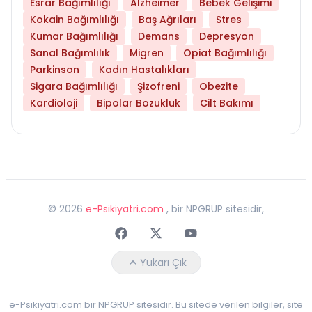
Esrar Bağımlılığı
Alzheimer
Bebek Gelişimi
Kokain Bağımlılığı
Baş Ağrıları
Stres
Kumar Bağımlılığı
Demans
Depresyon
Sanal Bağımlılık
Migren
Opiat Bağımlılığı
Parkinson
Kadın Hastalıkları
Sigara Bağımlılığı
Şizofreni
Obezite
Kardioloji
Bipolar Bozukluk
Cilt Bakımı
©
2026
e-Psikiyatri.com
, bir NPGRUP sitesidir,
Faceebok
Twitter
Youtube
Yukarı Çık
e-Psikiyatri.com bir NPGRUP sitesidir. Bu sitede verilen bilgiler, site