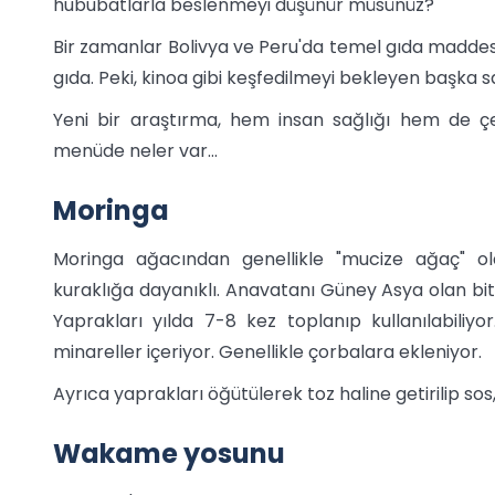
hububatlarla beslenmeyi düşünür müsünüz?
Bir zamanlar Bolivya ve Peru'da temel gıda maddesi 
gıda. Peki, kinoa gibi keşfedilmeyi bekleyen başka s
Yeni bir araştırma, hem insan sağlığı hem de çev
menüde neler var...
Moringa
Moringa ağacından genellikle "mucize ağaç" ola
kuraklığa dayanıklı. Anavatanı Güney Asya olan bitk
Yaprakları yılda 7-8 kez toplanıp kullanılabiliy
minareller içeriyor. Genellikle çorbalara ekleniyor.
Ayrıca yaprakları öğütülerek toz haline getirilip so
Wakame yosunu