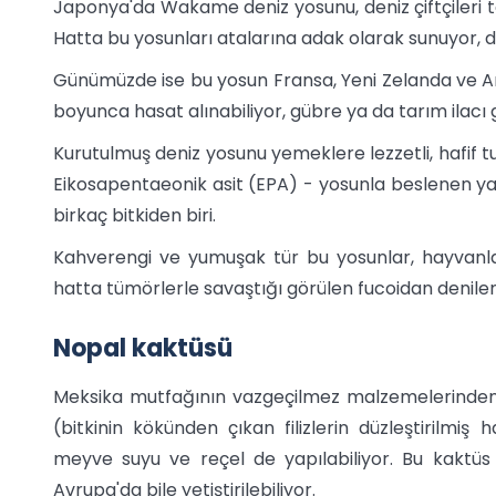
Japonya'da Wakame deniz yosunu, deniz çiftçileri tar
Hatta bu yosunları atalarına adak olarak sunuyor, d
Günümüzde ise bu yosun Fransa, Yeni Zelanda ve Arja
boyunca hasat alınabiliyor, gübre ya da tarım ilacı
Kurutulmuş deniz yosunu yemeklere lezzetli, hafif tu
Eikosapentaeonik asit (EPA) - yosunla beslenen ya
birkaç bitkiden biri.
Kahverengi ve yumuşak tür bu yosunlar, hayvanl
hatta tümörlerle savaştığı görülen fucoidan denile
Nopal kaktüsü
Meksika mutfağının vazgeçilmez malzemelerinden 
(bitkinin kökünden çıkan filizlerin düzleştirilmiş h
meyve suyu ve reçel de yapılabiliyor. Bu kaktü
Avrupa'da bile yetiştirilebiliyor.