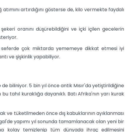
ğ atımını artırdığını gösterse de, kilo vermekte faydalı
keri oranını düşürebildiğini ve içki içilen gecelerin
teriyor.
lk seferde çok miktarda yememeye dikkat etmesi iyi
antı ve şişkinlik yapabiliyor.
e de biliniyor. 5 bin yıl önce antik Mısır'da yetiştirildiğine
 bu tahıl kuraklığa dayanıklı. Batı Afrika'nın yarı kurak
fak ve tüketilmeden önce dış kabuklarının ayıklanması
egal'de yapımı yıl sonunda tamamlanacak olan yeni bir
ha kolay temizlenip tüm dünyada ihraç edilmesini