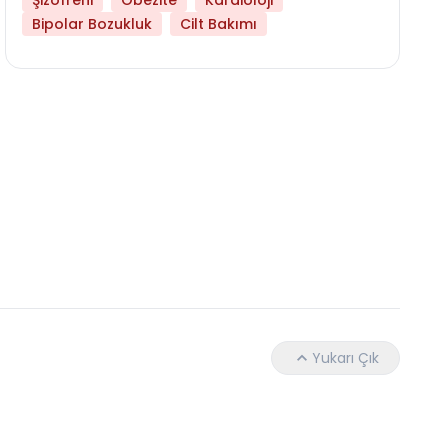
Şizofreni
Obezite
Kardioloji
Bipolar Bozukluk
Cilt Bakımı
Daha Az Protein Tüketmek Yaşlanmayı Yava
Yukarı Çık