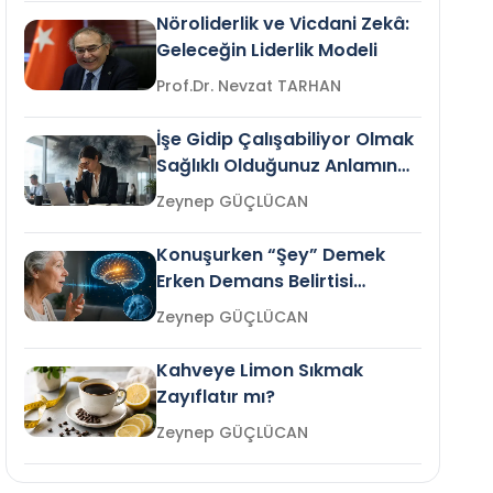
Nöroliderlik ve Vicdani Zekâ:
Geleceğin Liderlik Modeli
Prof.Dr. Nevzat TARHAN
İşe Gidip Çalışabiliyor Olmak
Sağlıklı Olduğunuz Anlamına
Gelir mi?
Zeynep GÜÇLÜCAN
Konuşurken “Şey” Demek
Erken Demans Belirtisi
Olabilir mi?
Zeynep GÜÇLÜCAN
Kahveye Limon Sıkmak
Zayıflatır mı?
Zeynep GÜÇLÜCAN