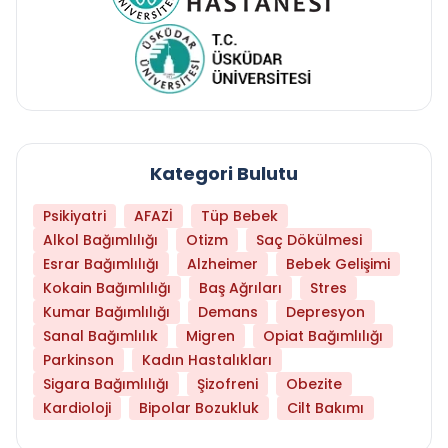
Kategori Bulutu
Psikiyatri
AFAZİ
Tüp Bebek
Alkol Bağımlılığı
Otizm
Saç Dökülmesi
Esrar Bağımlılığı
Alzheimer
Bebek Gelişimi
Kokain Bağımlılığı
Baş Ağrıları
Stres
Kumar Bağımlılığı
Demans
Depresyon
Sanal Bağımlılık
Migren
Opiat Bağımlılığı
Parkinson
Kadın Hastalıkları
Sigara Bağımlılığı
Şizofreni
Obezite
Kardioloji
Bipolar Bozukluk
Cilt Bakımı