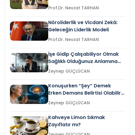
Prof.Dr. Nevzat TARHAN
Nöroliderlik ve Vicdani Zekâ:
Geleceğin Liderlik Modeli
Prof.Dr. Nevzat TARHAN
İşe Gidip Çalışabiliyor Olmak
Sağlıklı Olduğunuz Anlamına
Gelir mi?
Zeynep GÜÇLÜCAN
Konuşurken “Şey” Demek
Erken Demans Belirtisi Olabilir
mi?
Zeynep GÜÇLÜCAN
Kahveye Limon Sıkmak
Zayıflatır mı?
Zeynep GÜÇLÜCAN