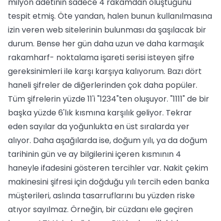
milyon adetinin sadece 4 rakamdan oluştuğunu
tespit etmiş. Öte yandan, halen bunun kullanılmasına
izin veren web sitelerinin bulunması da şaşılacak bir
durum. Bense her gün daha uzun ve daha karmaşık
rakamharf- noktalama işareti serisi isteyen şifre
gereksinimleri ile karşı karşıya kalıyorum. Bazı dört
haneli şifreler de diğerlerinden çok daha popüler.
Tüm şifrelerin yüzde 11'i "1234"ten oluşuyor. "1111" de bir
başka yüzde 6'lık kısmına karşılık geliyor. Tekrar
eden sayılar da yoğunlukta en üst sıralarda yer
alıyor. Daha aşağılarda ise, doğum yılı, ya da doğum
tarihinin gün ve ay bilgilerini içeren kısmının 4
haneyle ifadesini gösteren tercihler var. Nakit çekim
makinesini şifresi için doğduğu yılı tercih eden banka
müşterileri, aslında tasarruflarını bu yüzden riske
atıyor sayılmaz. Örneğin, bir cüzdanı ele geçiren