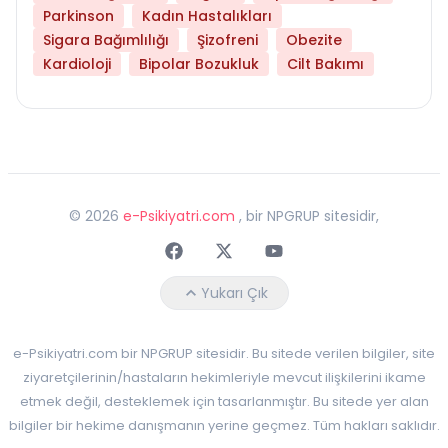
Parkinson
Kadın Hastalıkları
Sigara Bağımlılığı
Şizofreni
Obezite
Kardioloji
Bipolar Bozukluk
Cilt Bakımı
©
2026
e-Psikiyatri.com
, bir NPGRUP sitesidir,
Faceebok
Twitter
Youtube
Yukarı Çık
e-Psikiyatri.com bir NPGRUP sitesidir. Bu sitede verilen bilgiler, site
ziyaretçilerinin/hastaların hekimleriyle mevcut ilişkilerini ikame
etmek değil, desteklemek için tasarlanmıştır. Bu sitede yer alan
bilgiler bir hekime danışmanın yerine geçmez. Tüm hakları saklıdır.