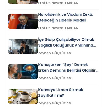
Prof.Dr. Nevzat TARHAN
Nöroliderlik ve Vicdani Zekâ:
Geleceğin Liderlik Modeli
Prof.Dr. Nevzat TARHAN
İşe Gidip Çalışabiliyor Olmak
Sağlıklı Olduğunuz Anlamına
Gelir mi?
Zeynep GÜÇLÜCAN
Konuşurken “Şey” Demek
Erken Demans Belirtisi Olabilir
mi?
Zeynep GÜÇLÜCAN
Kahveye Limon Sıkmak
Zayıflatır mı?
Zeynep GÜÇLÜCAN