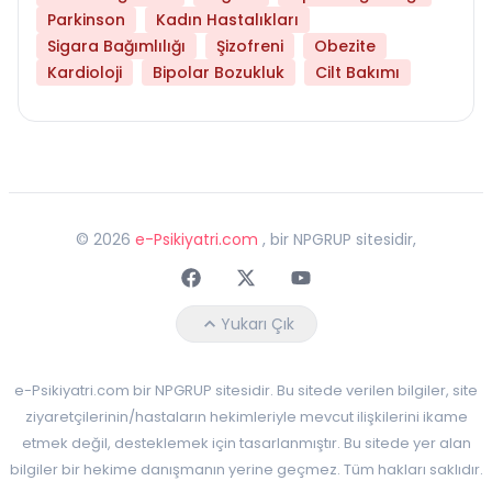
Parkinson
Kadın Hastalıkları
Sigara Bağımlılığı
Şizofreni
Obezite
Kardioloji
Bipolar Bozukluk
Cilt Bakımı
©
2026
e-Psikiyatri.com
, bir NPGRUP sitesidir,
Faceebok
Twitter
Youtube
Yukarı Çık
e-Psikiyatri.com bir NPGRUP sitesidir. Bu sitede verilen bilgiler, site
ziyaretçilerinin/hastaların hekimleriyle mevcut ilişkilerini ikame
etmek değil, desteklemek için tasarlanmıştır. Bu sitede yer alan
bilgiler bir hekime danışmanın yerine geçmez. Tüm hakları saklıdır.