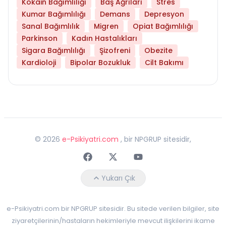
Kokain Bağımlılığı
Baş Ağrıları
Stres
Kumar Bağımlılığı
Demans
Depresyon
Sanal Bağımlılık
Migren
Opiat Bağımlılığı
Parkinson
Kadın Hastalıkları
Sigara Bağımlılığı
Şizofreni
Obezite
Kardioloji
Bipolar Bozukluk
Cilt Bakımı
©
2026
e-Psikiyatri.com
, bir NPGRUP sitesidir,
Faceebok
Twitter
Youtube
Yukarı Çık
e-Psikiyatri.com bir NPGRUP sitesidir. Bu sitede verilen bilgiler, site
ziyaretçilerinin/hastaların hekimleriyle mevcut ilişkilerini ikame