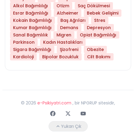
Alkol Bağımlılığı
Otizm
Saç Dökülmesi
Esrar Bağımlılığı
Alzheimer
Bebek Gelişimi
Kokain Bağımlılığı
Baş Ağrıları
Stres
Kumar Bağımlılığı
Demans
Depresyon
Sanal Bağımlılık
Migren
Opiat Bağımlılığı
Parkinson
Kadın Hastalıkları
Sigara Bağımlılığı
Şizofreni
Obezite
Kardioloji
Bipolar Bozukluk
Cilt Bakımı
©
2026
e-Psikiyatri.com
, bir NPGRUP sitesidir,
Faceebok
Twitter
Youtube
Yukarı Çık