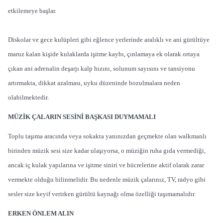
etkilemeye başlar.
Diskolar ve gece kulüpleri gibi eğlence yerlerinde aralıklı ve ani gürültüye
maruz kalan kişide kulaklarda işitme kaybı, çınlamaya ek olarak ortaya
çıkan ani adrenalin deşarjı kalp hızını, solunum sayısını ve tansiyonu
artırmakta, dikkat azalması, uyku düzeninde bozulmalara neden
olabilmektedir.
MÜZİK ÇALARIN SESİNİ BAŞKASI DUYMAMALI
Toplu taşıma aracında veya sokakta yanınızdan geçmekte olan walkmanlı
birinden müzik sesi size kadar ulaşıyorsa, o müziğin ruha gıda vermediği,
ancak iç kulak yapılarına ve işitme siniri ve hücrelerine aktif olarak zarar
vermekte olduğu bilinmelidir. Bu nedenle müzik çalarınız, TV, radyo gibi
sesler size keyif verirken gürültü kaynağı olma özelliği taşımamalıdır.
ERKEN ÖNLEM ALIN