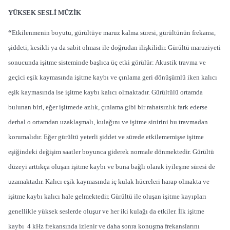
YÜKSEK SESLİ MÜZİK
“
Etkilenmenin boyutu, gürültüye maruz kalma süresi, gürültünün frekansı,
şiddeti, kesikli ya da sabit olması ile doğrudan ilişkilidir. Gürültü maruziyeti
sonucunda işitme sisteminde başlıca üç etki görülür: Akustik travma ve
geçici eşik kaymasında işitme kaybı ve çınlama geri dönüşümlü iken kalıcı
eşik kaymasında ise işitme kaybı kalıcı olmaktadır. Gürültülü ortamda
bulunan biri, eğer işitmede azlık, çınlama gibi bir rahatsızlık fark ederse
derhal o ortamdan uzaklaşmalı, kulağını ve işitme sinirini bu travmadan
korumalıdır. Eğer gürültü yeterli şiddet ve sürede etkilememişse işitme
eşiğindeki değişim saatler boyunca giderek normale dönmektedir. Gürültü
düzeyi arttıkça oluşan işitme kaybı ve buna bağlı olarak iyileşme süresi de
uzamaktadır. Kalıcı eşik kaymasında iç kulak hücreleri harap olmakta ve
işitme kaybı kalıcı hale gelmektedir. Gürültü ile oluşan işitme kayıpları
genellikle yüksek seslerde oluşur ve her iki kulağı da etkiler. İlk işitme
kaybı 4 kHz frekansında izlenir ve daha sonra konuşma frekanslarını