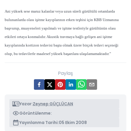
Ani yüksek sese maruz kalanlar veya uzun süreli gürültülü ortamlarda
bulunanlarda olası işitme kayıplarının erken teşhisi için KBB Uzmanına
başvurup, muayeneleri yapılmalı ve işitme testleriyle gürültünün olası
etkileri ortaya konmalıdır. Akustik travmaya bağlı gelişen ani işitme
kayıplarında kortizon tedavisi başta olmak üzere birçok tedavi seçeneği
olup, bu tedavilerle maalesef yüksek başarılara ulaşılamamaktadır.”
Paylaş
Yazar:
Zeynep GÜÇLÜCAN
Görüntülenme:
Yayınlanma Tarihi:
05 Ekim 2008