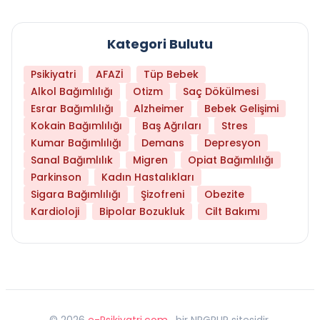
Kategori Bulutu
Psikiyatri
AFAZİ
Tüp Bebek
Alkol Bağımlılığı
Otizm
Saç Dökülmesi
Esrar Bağımlılığı
Alzheimer
Bebek Gelişimi
Kokain Bağımlılığı
Baş Ağrıları
Stres
Kumar Bağımlılığı
Demans
Depresyon
Sanal Bağımlılık
Migren
Opiat Bağımlılığı
Parkinson
Kadın Hastalıkları
Sigara Bağımlılığı
Şizofreni
Obezite
Kardioloji
Bipolar Bozukluk
Cilt Bakımı
©
2026
e-Psikiyatri.com
, bir NPGRUP sitesidir,