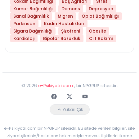
Kokain Bağımlılığı
Baş Ağrıları
Stres
Kumar Bağımlılığı
Demans
Depresyon
Sanal Bağımlılık
Migren
Opiat Bağımlılığı
Parkinson
Kadın Hastalıkları
Sigara Bağımlılığı
Şizofreni
Obezite
Kardioloji
Bipolar Bozukluk
Cilt Bakımı
©
2026
e-Psikiyatri.com
, bir NPGRUP sitesidir,
Faceebok
Twitter
Youtube
Yukarı Çık
e-Psikiyatri.com bir NPGRUP sitesidir. Bu sitede verilen bilgiler, site
ziyaretçilerinin/hastaların hekimleriyle mevcut ilişkilerini ikame