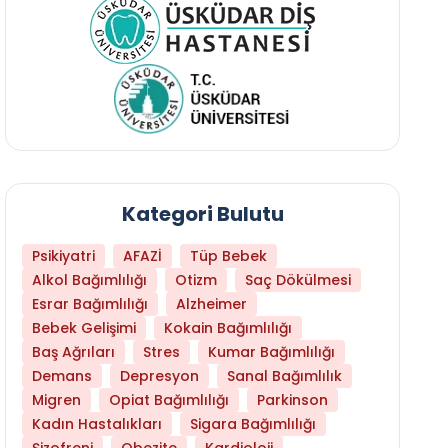
Kategori Bulutu
Psikiyatri
AFAZİ
Tüp Bebek
Alkol Bağımlılığı
Otizm
Saç Dökülmesi
Esrar Bağımlılığı
Alzheimer
Bebek Gelişimi
Kokain Bağımlılığı
Baş Ağrıları
Stres
Kumar Bağımlılığı
Hangi Yaşta Hangi Testi Yaptırmanız Gerekt
Demans
Depresyon
Sanal Bağımlılık
Migren
Opiat Bağımlılığı
Parkinson
Kadın Hastalıkları
Sigara Bağımlılığı