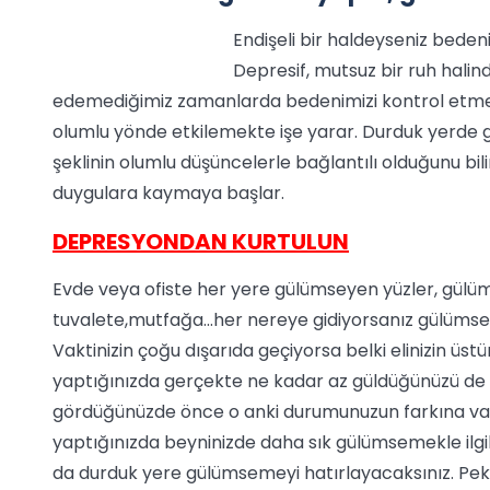
Endişeli bir haldeyseniz bedeni
Depresif, mutsuz bir ruh halind
edemediğimiz zamanlarda bedenimizi kontrol etmek
olumlu yönde etkilemekte işe yarar. Durduk yerde
şeklinin olumlu düşüncelerle bağlantılı olduğunu bil
duygulara kaymaya başlar.
DEPRESYONDAN KURTULUN
Evde veya ofiste her yere gülümseyen yüzler, gülüms
tuvalete,mutfağa...her nereye gidiyorsanız gülümsey
Vaktinizin çoğu dışarıda geçiyorsa belki elinizin üstü
yaptığınızda gerçekte ne kadar az güldüğünüzü de f
gördüğünüzde önce o anki durumunuzun farkına vara
yaptığınızda beyninizde daha sık gülümsemekle ilgili
da durduk yere gülümsemeyi hatırlayacaksınız. Peki