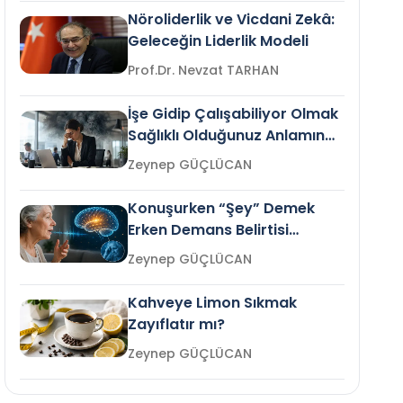
Nöroliderlik ve Vicdani Zekâ:
Geleceğin Liderlik Modeli
Prof.Dr. Nevzat TARHAN
İşe Gidip Çalışabiliyor Olmak
Sağlıklı Olduğunuz Anlamına
Gelir mi?
Zeynep GÜÇLÜCAN
Konuşurken “Şey” Demek
Erken Demans Belirtisi
Olabilir mi?
Zeynep GÜÇLÜCAN
Kahveye Limon Sıkmak
Zayıflatır mı?
Zeynep GÜÇLÜCAN