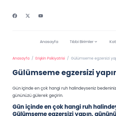
Faceebok
Twitter
Youtube
Anasayfa
Tıbbi Birimler
Kat
Anasayfa
/
Erişkin Psikiyatrisi
/
Gülümseme egzersizi ya
Gülümseme egzersizi yapı
Gün içinde en çok hangi ruh halindeyseniz bedeniniz
gününüzü gülerek geçirin.
Gün içinde en çok hangi ruh halindey
Gülümseme egzersizi yapın, gününüz