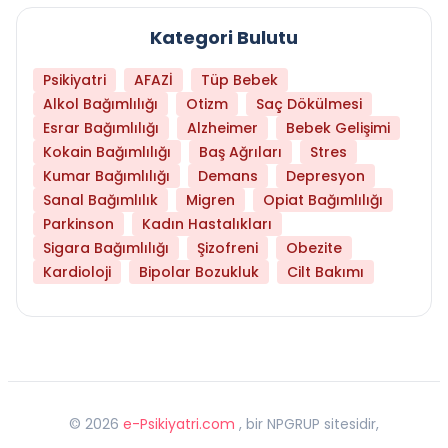
Kategori Bulutu
Psikiyatri
AFAZİ
Tüp Bebek
Alkol Bağımlılığı
Otizm
Saç Dökülmesi
Esrar Bağımlılığı
Alzheimer
Bebek Gelişimi
Kokain Bağımlılığı
Baş Ağrıları
Stres
Kumar Bağımlılığı
Demans
Depresyon
Sanal Bağımlılık
Migren
Opiat Bağımlılığı
Parkinson
Kadın Hastalıkları
Sigara Bağımlılığı
Şizofreni
Obezite
Kardioloji
Bipolar Bozukluk
Cilt Bakımı
©
2026
e-Psikiyatri.com
, bir NPGRUP sitesidir,