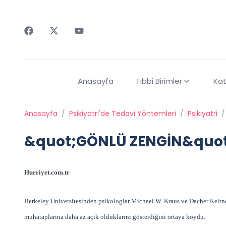
Faceebok
Twitter
Youtube
Anasayfa
Tıbbi Birimler
Kat
Anasayfa
/
Psikiyatri'de Tedavi Yöntemleri
/
Psikiyatri
/
&quot;GÖNLÜ ZENGİN&quot;
Hurriyet.com.tr
Berkeley Üniversitesinden psikologlar Michael W. Kraus ve Dacher Keltner
muhataplarına daha az açık olduklarını gösterdiğini ortaya koydu.