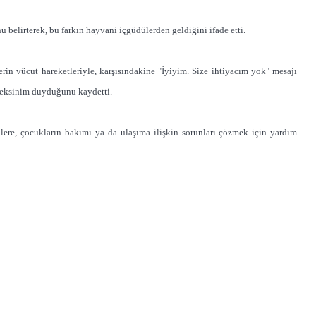
nu belirterek, bu farkın hayvani içgüdülerden geldiğini ifade etti.
rin vücut hareketleriyle, karşısındakine "İyiyim. Size ihtiyacım yok" mesajı
gereksinim duyduğunu kaydetti.
lilere, çocukların bakımı ya da ulaşıma ilişkin sorunları çözmek için yardım