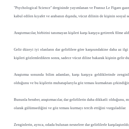
"Psychological Science" dergisinde yayımlanan ve Fransız Le Figaro gazetes
kabul edilen kıyafet ve arabanın dışında, vücut dilinin de kişinin sosyal s
Araştırmacılar, birbirini tanımayan kişileri karşı karşıya getirerek filme al
Gelir düzeyi iyi olanların dar gelirlilere göre karşısındakine daha az ilg
kişileri gözlemledikten sonra, sadece vücut diline bakarak kişinin gelir
Araştırma sonunda bilim adamları, karşı karşıya geldiklerinde zenginl
olduğunu ve bu kişilerin muhataplarıyla göz teması kurmaktan çekindiğini 
Bununla beraber, araştırmacılar, dar gelirlilerin daha dikkatli olduğunu, 
olarak gülümsediğini ve göz teması kurmayı tercih ettiğini vurguladılar.
Zenginlerin, ayrıca, odada bulunan nesnelere dar gelirlilerle karşılaştırıldı