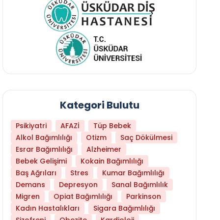
Kategori Bulutu
Psikiyatri
AFAZİ
Tüp Bebek
Alkol Bağımlılığı
Otizm
Saç Dökülmesi
Esrar Bağımlılığı
Alzheimer
Bebek Gelişimi
Kokain Bağımlılığı
Baş Ağrıları
Stres
Kumar Bağımlılığı
Daha Az Protein Tüketmek Yaşlanmayı Yava
Demans
Depresyon
Sanal Bağımlılık
Migren
Opiat Bağımlılığı
Parkinson
Kadın Hastalıkları
Sigara Bağımlılığı