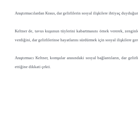
Araştırmacılardan Kraus, dar gelirlilerin sosyal ilişkilere ihtiyaç duyduğu
Keltner de, tavus kuşunun tüylerini kabartmasını örnek vererek, zenginle
verdiğini, dar gelirlilerinse hayatlarını sürdürmek için sosyal ilişkilere 
Araştırmacı Keltner, komşular arasındaki sosyal bağlantıların, dar gelir
ettiğine dikkati çekti.