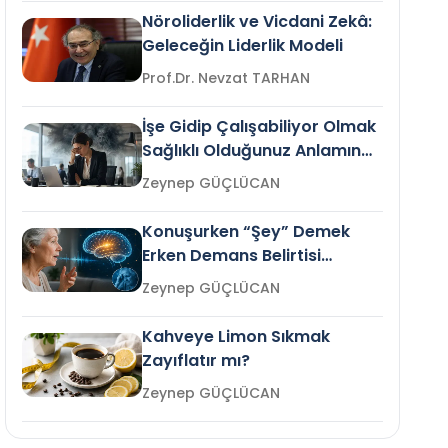
Nöroliderlik ve Vicdani Zekâ:
Geleceğin Liderlik Modeli
Prof.Dr. Nevzat TARHAN
İşe Gidip Çalışabiliyor Olmak
Sağlıklı Olduğunuz Anlamına
Gelir mi?
Zeynep GÜÇLÜCAN
Konuşurken “Şey” Demek
Erken Demans Belirtisi
Olabilir mi?
Zeynep GÜÇLÜCAN
Kahveye Limon Sıkmak
Zayıflatır mı?
Zeynep GÜÇLÜCAN