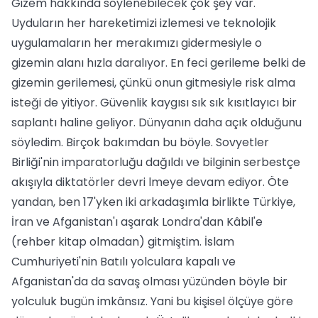
Gizem hakkında söylenebilecek çok şey var.
Uyduların her hareketimizi izlemesi ve teknolojik
uygulamaların her merakımızı gidermesiyle o
gizemin alanı hızla daralıyor. En feci gerileme belki de
gizemin gerilemesi, çünkü onun gitmesiyle risk alma
isteği de yitiyor. Güvenlik kaygısı sık sık kısıtlayıcı bir
saplantı haline geliyor. Dünyanın daha açık olduğunu
söyledim. Birçok bakımdan bu böyle. Sovyetler
Birliği'nin imparatorluğu dağıldı ve bilginin serbestçe
akışıyla diktatörler devri lmeye devam ediyor. Öte
yandan, ben 17'yken iki arkadaşımla birlikte Türkiye,
İran ve Afganistan'ı aşarak Londra'dan Kâbil'e
(rehber kitap olmadan) gitmiştim. İslam
Cumhuriyeti'nin Batılı yolculara kapalı ve
Afganistan'da da savaş olması yüzünden böyle bir
yolculuk bugün imkânsız. Yani bu kişisel ölçüye göre