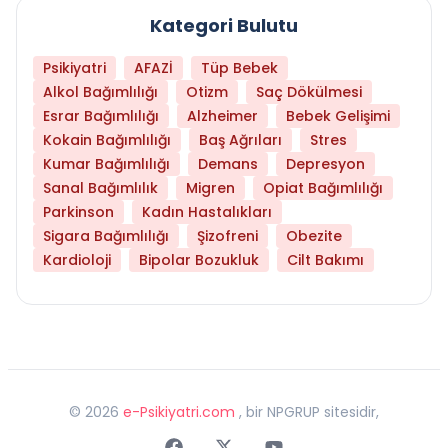
Kategori Bulutu
Psikiyatri
AFAZİ
Tüp Bebek
Alkol Bağımlılığı
Otizm
Saç Dökülmesi
Esrar Bağımlılığı
Alzheimer
Bebek Gelişimi
Kokain Bağımlılığı
Baş Ağrıları
Stres
Kumar Bağımlılığı
Demans
Depresyon
Sanal Bağımlılık
Migren
Opiat Bağımlılığı
Parkinson
Kadın Hastalıkları
Sigara Bağımlılığı
Şizofreni
Obezite
Kardioloji
Bipolar Bozukluk
Cilt Bakımı
©
2026
e-Psikiyatri.com
, bir NPGRUP sitesidir,