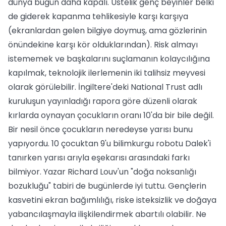
dünya bugün daha kapalı. Üstelik genç beyinler belki
de giderek kapanma tehlikesiyle karşı karşıya
(ekranlardan gelen bilgiye doymuş, ama gözlerinin
önündekine karşı kör olduklarından). Risk almayı
istememek ve başkalarını suçlamanın kolaycılığına
kapılmak, teknolojik ilerlemenin iki talihsiz meyvesi
olarak görülebilir. İngiltere'deki National Trust adlı
kuruluşun yayınladığı rapora göre düzenli olarak
kırlarda oynayan çocukların oranı 10'da bir bile değil.
Bir nesil önce çocukların neredeyse yarısı bunu
yapıyordu. 10 çocuktan 9'u bilimkurgu robotu Dalek'i
tanırken yarısı arıyla eşekarısı arasındaki farkı
bilmiyor. Yazar Richard Louv'un "doğa noksanlığı
bozukluğu" tabiri de bugünlerde iyi tuttu. Gençlerin
kasvetini ekran bağımlılığı, riske isteksizlik ve doğaya
yabancılaşmayla ilişkilendirmek abartılı olabilir. Ne