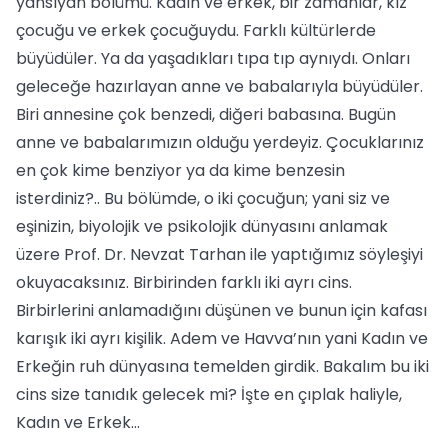
yansıyan bölümü. Kadın ve erkek, bir zamanlar, kız
çocuğu ve erkek çocuğuydu. Farklı kültürlerde
büyüdüler. Ya da yaşadıkları tıpa tıp aynıydı. Onları
geleceğe hazırlayan anne ve babalarıyla büyüdüler.
Biri annesine çok benzedi, diğeri babasına. Bugün
anne ve babalarımızın olduğu yerdeyiz. Çocuklarınız
en çok kime benziyor ya da kime benzesin
isterdiniz?.. Bu bölümde, o iki çocuğun; yani siz ve
eşinizin, biyolojik ve psikolojik dünyasını anlamak
üzere Prof. Dr. Nevzat Tarhan ile yaptığımız söyleşiyi
okuyacaksınız. Birbirinden farklı iki ayrı cins.
Birbirlerini anlamadığını düşünen ve bunun için kafası
karışık iki ayrı kişilik. Adem ve Havva’nın yani Kadın ve
Erkeğin ruh dünyasına temelden girdik. Bakalım bu iki
cins size tanıdık gelecek mi? İşte en çıplak haliyle,
Kadın ve Erkek...