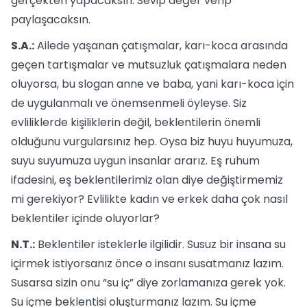
gerçekten yapacaksın. Sevip değer verip
paylaşacaksın.
S.A.:
Ailede yaşanan çatışmalar, karı-koca arasında
geçen tartışmalar ve mutsuzluk çatışmalara neden
oluyorsa, bu slogan anne ve baba, yani karı-koca için
de uygulanmalı ve önemsenmeli öyleyse. Siz
evliliklerde kişiliklerin değil, beklentilerin önemli
olduğunu vurgularsınız hep. Oysa biz huyu huyumuza,
suyu suyumuza uygun insanlar ararız. Eş ruhum
ifadesini, eş beklentilerimiz olan diye değiştirmemiz
mi gerekiyor? Evlilikte kadın ve erkek daha çok nasıl
beklentiler içinde oluyorlar?
N.T.:
Beklentiler isteklerle ilgilidir. Susuz bir insana su
içirmek istiyorsanız önce o insanı susatmanız lazım.
Susarsa sizin onu “su iç” diye zorlamanıza gerek yok.
Su içme beklentisi oluşturmanız lazım. Su içme