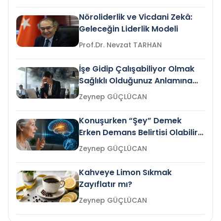
Nöroliderlik ve Vicdani Zekâ:
Geleceğin Liderlik Modeli
Prof.Dr. Nevzat TARHAN
İşe Gidip Çalışabiliyor Olmak
Sağlıklı Olduğunuz Anlamına
Gelir mi?
Zeynep GÜÇLÜCAN
Konuşurken “Şey” Demek
Erken Demans Belirtisi Olabilir
mi?
Zeynep GÜÇLÜCAN
Kahveye Limon Sıkmak
Zayıflatır mı?
Zeynep GÜÇLÜCAN