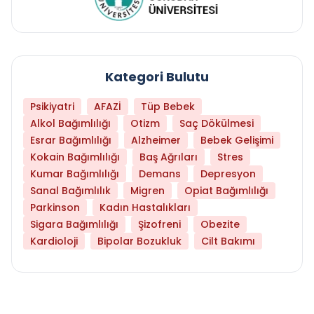
Kategori Bulutu
Psikiyatri
AFAZİ
Tüp Bebek
Alkol Bağımlılığı
Otizm
Saç Dökülmesi
Esrar Bağımlılığı
Alzheimer
Bebek Gelişimi
Kokain Bağımlılığı
Baş Ağrıları
Stres
Kumar Bağımlılığı
Demans
Depresyon
Sanal Bağımlılık
Migren
Opiat Bağımlılığı
Parkinson
Kadın Hastalıkları
Sigara Bağımlılığı
Şizofreni
Obezite
Kardioloji
Bipolar Bozukluk
Cilt Bakımı