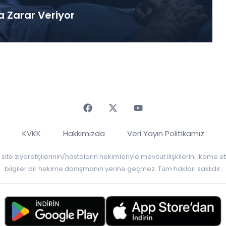
a Zarar Veriyor
Faceebok
Twitter
Youtube
KVKK
Hakkımızda
Veri Yayın Politikamız
r, site ziyaretçilerinin/hastaların hekimleriyle mevcut ilişkilerini ikame
bilgiler bir hekime danışmanın yerine geçmez. Tüm hakları saklıdır.