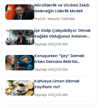
Nöroliderlik ve Vicdani Zekâ:
Geleceğin Liderlik Modeli
Prof.Dr. Nevzat TARHAN
İşe Gidip Çalışabiliyor Olmak
Sağlıklı Olduğunuz Anlamına
Gelir mi?
Zeynep GÜÇLÜCAN
Konuşurken “Şey” Demek
Erken Demans Belirtisi
Olabilir mi?
Zeynep GÜÇLÜCAN
Kahveye Limon Sıkmak
Zayıflatır mı?
Zeynep GÜÇLÜCAN