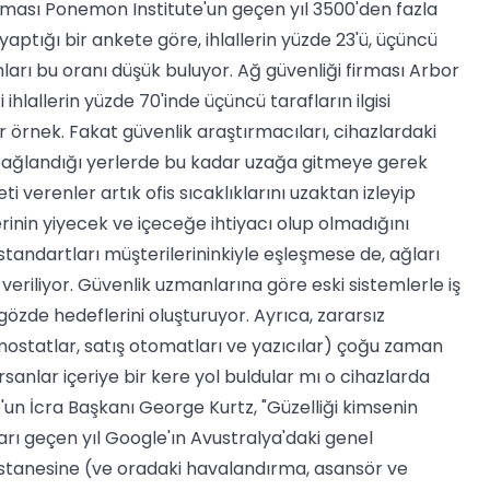
rması Ponemon Institute'un geçen yıl 3500'den fazla
aptığı bir ankete göre, ihlallerin yüzde 23'ü, üçüncü
nları bu oranı düşük buluyor. Ağ güvenliği firması Arbor
 ihlallerin yüzde 70'inde üçüncü tarafların ilgisi
r örnek. Fakat güvenlik araştırmacıları, cihazlardaki
bağlandığı yerlerde bu kadar uzağa gitmeye gerek
 verenler artık ofis sıcaklıklarını uzaktan izleyip
erinin yiyecek ve içeceğe ihtiyacı olup olmadığını
 standartları müşterilerininkiyle eşleşmese de, ağları
eriliyor. Güvenlik uzmanlarına göre eski sistemlerle iş
gözde hedeflerini oluşturuyor. Ayrıca, zararsız
ostatlar, satış otomatları ve yazıcılar) çoğu zaman
orsanlar içeriye bir kere yol buldular mı o cihazlarda
'un İcra Başkanı George Kurtz, "Güzelliği kimsenin
ı geçen yıl Google'ın Avustralya'daki genel
stanesine (ve oradaki havalandırma, asansör ve