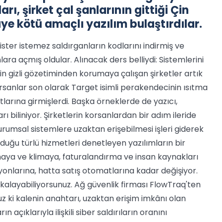
ı, şirket çal şanlarının gittiği Çin
ye kötü amaçlı yazılım bulaştırdılar.
ter istemez saldırganların kodlarını indirmiş ve
nlara açmış oldular. Alınacak ders belliydi: Sistemlerini
in gizli gözetiminden korumaya çalışan şirketler artık
rsanlar son olarak Target isimli perakendecinin ısıtma
arına girmişlerdi. Başka örneklerde de yazıcı,
ı biliniyor. Şirketlerin korsanlardan bir adım ileride
urumsal sistemlere uzaktan erişebilmesi işleri giderek
uyduğu türlü hizmetleri denetleyen yazılımların bir
aya ve klimaya, faturalandırma ve insan kaynakları
siyonlarına, hatta satış otomatlarına kadar değişiyor.
akalayabiliyorsunuz. Ağ güvenlik firması FlowTraq'ten
z ki kalenin anahtarı, uzaktan erişim imkânı olan
n açıklarıyla ilişkili siber saldırıların oranını