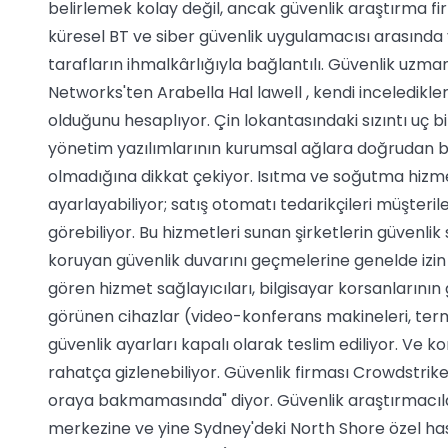
belirlemek kolay değil, ancak güvenlik araştırma fi
küresel BT ve siber güvenlik uygulamacısı arasında y
tarafların ihmalkârlığıyla bağlantılı. Güvenlik uzma
Networks'ten Arabella Hal lawell , kendi inceledikleri
olduğunu hesaplıyor. Çin lokantasındaki sızıntı uç bi
yönetim yazılımlarının kurumsal ağlara doğrudan 
olmadığına dikkat çekiyor. Isıtma ve soğutma hizmeti
ayarlayabiliyor; satış otomatı tedarikçileri müşteril
görebiliyor. Bu hizmetleri sunan şirketlerin güvenlik
koruyan güvenlik duvarını geçmelerine genelde izin v
gören hizmet sağlayıcıları, bilgisayar korsanlarının 
görünen cihazlar (video-konferans makineleri, term
güvenlik ayarları kapalı olarak teslim ediliyor. Ve k
rahatça gizlenebiliyor. Güvenlik firması Crowdstrike
oraya bakmamasında" diyor. Güvenlik araştırmacılar
merkezine ve yine Sydney'deki North Shore özel ha