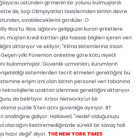
layıcısı üstünden girmenin bir yolunu bulmuşlardı.
tte de, Soçi Olimpiyatları tesislerinden birinin devre
stünden, sızabileceklerini gördüler. O
ly Rios'tu. Rios, ağlarını gelişigüzel kuran şirketlere
, müşteri kredi kartları gibi hassas bilgileri içeren veri
ğini aktarıyor ve ekliyor, "Klima sistemleriniz insan
." Geçen yılki Ponemon anketine göre kötü niyetli
ağını bulamamışlar. Güvenlik uzmanları, kurumların
rişebildiği sistemlerden tecrit etmeleri gerektiğini; bu
sistemine erişim izni olan birinin personel veri tabanına
 teknolojilerle uzaktan izlenmesi gerektiğini aktarıyor.
ğunu da belirtiyor. Arbor Networks'ün bir
alama yüzde 5'ten azını güvenliğe ayırıyor. BT
analitiğine gidiyor. Hallawell, "Hedef olduğunuzu
l olacağını kestiremediğinizde sürekli bir savaş hali
 hazır değil" diyor.
THE NEW YORK TIMES