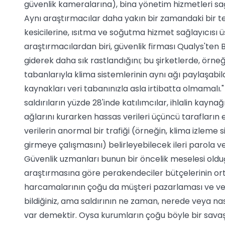
güvenlik kameralarına), bina yönetim hizmetleri sağ
Aynı araştırmacılar daha yakın bir zamandaki bir tes
kesicilerine, ısıtma ve soğutma hizmet sağlayıcısı ü
araştırmacılardan biri, güvenlik firması Qualys'ten Bil
giderek daha sık rastlandığını; bu şirketlerde, örneğin
tabanlarıyla klima sistemlerinin aynı ağı paylaşabildi
kaynakları veri tabanınızla asla irtibatta olmamalı
saldırıların yüzde 28'inde katılımcılar, ihlalin kayn
ağlarını kurarken hassas verileri üçüncü tarafların e
verilerin anormal bir trafiği (örneğin, klima izleme 
girmeye çalışmasını) belirleyebilecek ileri parola ve
Güvenlik uzmanları bunun bir öncelik meselesi oldu
araştırmasına göre perakendeciler bütçelerinin ort
harcamalarının çoğu da müşteri pazarlaması ve veri 
bildiğiniz, ama saldırının ne zaman, nerede veya nası
var demektir. Oysa kurumların çoğu böyle bir savaşa