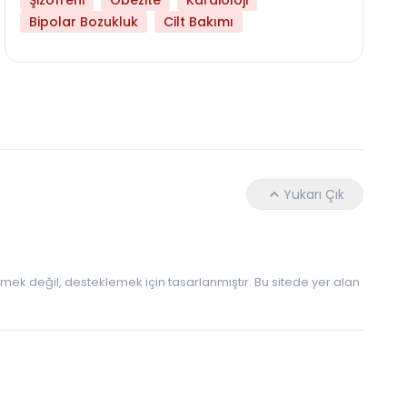
Şizofreni
Obezite
Kardioloji
Bipolar Bozukluk
Cilt Bakımı
Libido Yüksekliği
Yukarı Çık
 etmek değil, desteklemek için tasarlanmıştır. Bu sitede yer alan