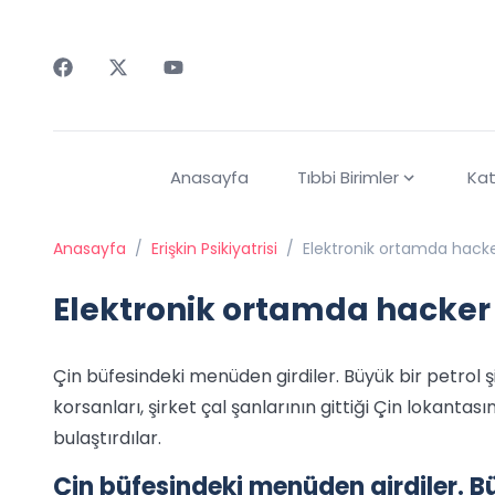
Faceebok
Twitter
Youtube
Anasayfa
Tıbbi Birimler
Kat
Anasayfa
/
Erişkin Psikiyatrisi
/
Elektronik ortamda hacker
Elektronik ortamda hacker 
Çin büfesindeki menüden girdiler. Büyük bir petrol ş
korsanları, şirket çal şanlarının gittiği Çin lokanta
bulaştırdılar.
Çin büfesindeki menüden girdiler. Bü