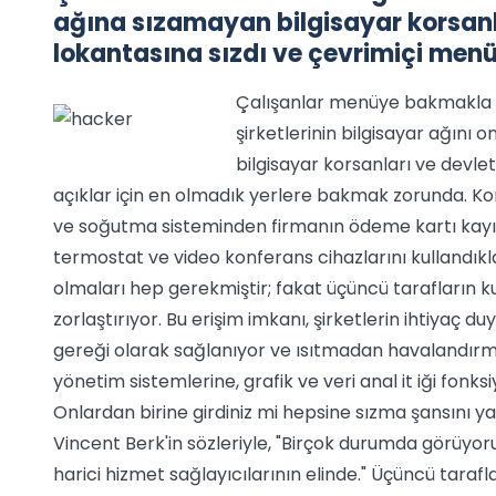
ağına sızamayan bilgisayar korsanlar
lokantasına sızdı ve çevrimiçi menü
Çalışanlar menüye bakmakla is
şirketlerinin bilgisayar ağını o
bilgisayar korsanları ve devlet
açıklar için en olmadık yerlere bakmak zorunda. Ko
ve soğutma sisteminden firmanın ödeme kartı kayıtl
termostat ve video konferans cihazlarını kullandıklar
olmaları hep gerekmiştir; fakat üçüncü tarafların k
zorlaştırıyor. Bu erişim imkanı, şirketlerin ihtiyaç d
gereği olarak sağlanıyor ve ısıtmadan havalandırm
yönetim sistemlerine, grafik ve veri anal it iği fonk
Onlardan birine girdiniz mi hepsine sızma şansını y
Vincent Berk'in sözleriyle, "Birçok durumda görüyoru
harici hizmet sağlayıcılarının elinde." Üçüncü tarafları