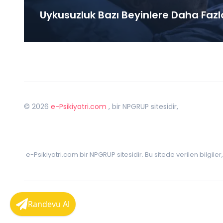
Uykusuzluk Bazı Beyinlere Daha Fazl
©
2026
e-Psikiyatri.com
, bir NPGRUP sitesidir,
e-Psikiyatri.com bir NPGRUP sitesidir. Bu sitede verilen bilgile
Randevu Al