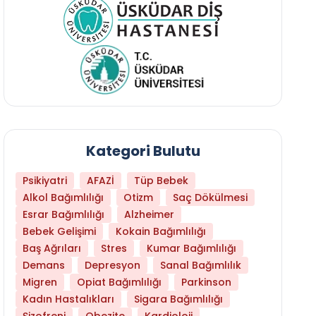
Kategori Bulutu
Psikiyatri
AFAZİ
Tüp Bebek
Alkol Bağımlılığı
Otizm
Saç Dökülmesi
Esrar Bağımlılığı
Alzheimer
Bebek Gelişimi
Kokain Bağımlılığı
Baş Ağrıları
Stres
Kumar Bağımlılığı
Daha Az Protein Tüketmek Yaşlanmayı Yava
Demans
Depresyon
Sanal Bağımlılık
Migren
Opiat Bağımlılığı
Parkinson
Kadın Hastalıkları
Sigara Bağımlılığı