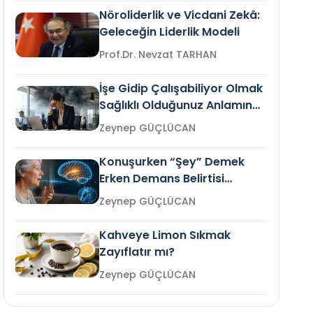
Nöroliderlik ve Vicdani Zekâ:
Geleceğin Liderlik Modeli
Prof.Dr. Nevzat TARHAN
İşe Gidip Çalışabiliyor Olmak
Sağlıklı Olduğunuz Anlamına
Gelir mi?
Zeynep GÜÇLÜCAN
Konuşurken “Şey” Demek
Erken Demans Belirtisi
Olabilir mi?
Zeynep GÜÇLÜCAN
Kahveye Limon Sıkmak
Zayıflatır mı?
Zeynep GÜÇLÜCAN