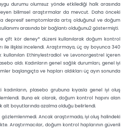
uygu durumu olumsuz yönde etkilediği halk arasında
kleyen bilimsel araştırmalar da mevcut. Daha önceki
rda depresif semptomlarda artış olduğunu1 ve doğum
kullanımı arasında bir bağlantı olduğunu2 göstermişti.
ve çift kör deney* düzeni kullanılarak doğum kontrol
ile ilişkisi incelendi. Araştırmaya, üç ay boyunca 340
k kullanılan Ethinylestradiol ve Levonorgestrel içeren
sebo aldı. Kadınların genel sağlık durumları, genel iyi
mler başlangıçta ve hapları aldıkları üç ayın sonunda
kadınların, plasebo grubuna kıyasla genel iyi oluş
özlemlendi. Buna ek olarak, doğum kontrol hapını alan
lılık alt boyutlarında azalma olduğu belirlendi.
 gözlemlenmedi. Ancak araştırmada, iyi oluş halindeki
kte. Araştırmacılar, doğum kontrol haplarının güvenli