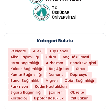
Kategori Bulutu
Psikiyatri
AFAZİ
Tüp Bebek
Alkol Bağımlılığı
Otizm
Saç Dökülmesi
Esrar Bağımlılığı
Alzheimer
Bebek Gelişimi
Kokain Bağımlılığı
Baş Ağrıları
Stres
Kumar Bağımlılığı
Demans
Depresyon
Sanal Bağımlılık
Migren
Opiat Bağımlılığı
Parkinson
Kadın Hastalıkları
Sigara Bağımlılığı
Şizofreni
Obezite
Kardioloji
Bipolar Bozukluk
Cilt Bakımı