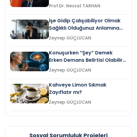
Prof.Dr. Nevzat TARHAN
İşe Gidip Çalışabiliyor Olmak
Sağlıklı Olduğunuz Anlamına
Gelir mi?
Zeynep GÜÇLÜCAN
Konuşurken “Şey” Demek
Erken Demans Belirtisi Olabilir
mi?
Zeynep GÜÇLÜCAN
Kahveye Limon Sıkmak
Zayıflatır mı?
Zeynep GÜÇLÜCAN
Sosyal Sorumluluk Projeleri