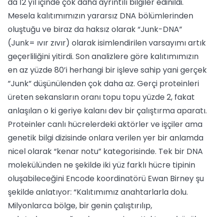
da 12 yıl içinde çok daha ayrıntılı bilgiler edinildi.
Mesela kalıtımımızın yararsız DNA bölümlerinden
oluştuğu ve biraz da haksız olarak “Junk-DNA”
(Junk= ıvır zıvır) olarak isimlendirilen varsayımı artık
geçerliliğini yitirdi. Son analizlere göre kalıtımımızın
en az yüzde 80’i herhangi bir işleve sahip yani gerçek
”Junk” düşünülenden çok daha az. Gerçi proteinleri
üreten sekansların oranı topu topu yüzde 2, fakat
anlaşılan o ki geriye kalanı dev bir çalıştırma aparatı.
Proteinler canlı hücrelerdeki aktörler ve işçiler ama
genetik bilgi dizisinde onlara verilen yer bir anlamda
nicel olarak “kenar notu” kategorisinde. Tek bir DNA
molekülünden ne şekilde iki yüz farklı hücre tipinin
oluşabileceğini Encode koordinatörü Ewan Birney şu
şekilde anlatıyor: “Kalıtımımız anahtarlarla dolu.
Milyonlarca bölge, bir genin çalıştırılıp,