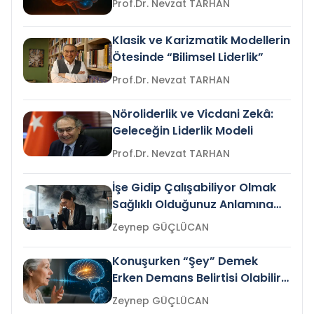
Prof.Dr. Nevzat TARHAN
Klasik ve Karizmatik Modellerin
Ötesinde “Bilimsel Liderlik”
Prof.Dr. Nevzat TARHAN
Nöroliderlik ve Vicdani Zekâ:
Geleceğin Liderlik Modeli
Prof.Dr. Nevzat TARHAN
İşe Gidip Çalışabiliyor Olmak
Sağlıklı Olduğunuz Anlamına
Gelir mi?
Zeynep GÜÇLÜCAN
Konuşurken “Şey” Demek
Erken Demans Belirtisi Olabilir
mi?
Zeynep GÜÇLÜCAN