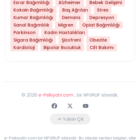
Esrar Bağımlılığı
Alzheimer
Bebek Gelişimi
Kokain Bağımlılığı
Baş Ağrıları
Stres
Kumar Bağımlılığı
Demans
Depresyon
Sanal Bağımlılık
Migren
Opiat Bağımlılığı
Parkinson
Kadın Hastalıkları
Sigara Bağımlılığı
Şizofreni
Obezite
Kardioloji
Bipolar Bozukluk
Cilt Bakımı
©
2026
e-Psikiyatri.com
, bir NPGRUP sitesidir,
Faceebok
Twitter
Youtube
Yukarı Çık
e-Psikiyatri.com bir NPGRUP sitesidir. Bu sitede verilen bilgiler, site